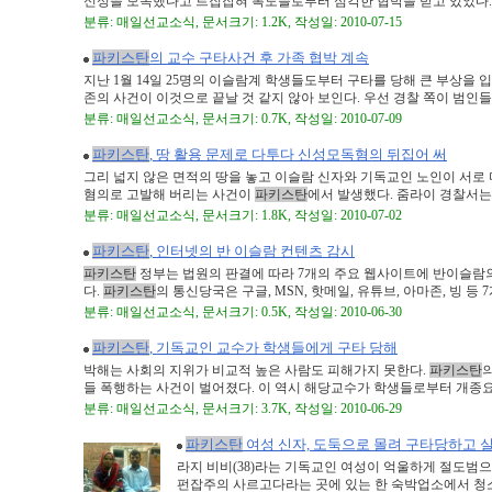
신성을 모독했다고 트집잡혀 폭도들로부터 심각한 협박을 받고 있었다. 수
분류: 매일선교소식, 문서크기: 1.2K, 작성일: 2010-07-15
파키스탄
의 교수 구타사건 후 가족 협박 계속
지난 1월 14일 25명의 이슬람계 학생들도부터 구타를 당해 큰 부상을 
존의 사건이 이것으로 끝날 것 같지 않아 보인다. 우선 경찰 쪽이 범인들의 
분류: 매일선교소식, 문서크기: 0.7K, 작성일: 2010-07-09
파키스탄
, 땅 활용 문제로 다투다 신성모독혐의 뒤집어 써
그리 넓지 않은 면적의 땅을 놓고 이슬람 신자와 기독교인 노인이 서로
혐의로 고발해 버리는 사건이
파키스탄
에서 발생했다. 줌라이 경찰서는 지난
분류: 매일선교소식, 문서크기: 1.8K, 작성일: 2010-07-02
파키스탄
, 인터넷의 반 이슬람 컨텐츠 감시
파키스탄
정부는 법원의 판결에 따라 7개의 주요 웹사이트에 반이슬람
다.
파키스탄
의 통신당국은 구글, MSN, 핫메일, 유튜브, 아마존, 빙 등 7개
분류: 매일선교소식, 문서크기: 0.5K, 작성일: 2010-06-30
파키스탄
, 기독교인 교수가 학생들에게 구타 당해
박해는 사회의 지위가 비교적 높은 사람도 피해가지 못한다.
파키스탄
들 폭행하는 사건이 벌어졌다. 이 역시 해당교수가 학생들로부터 개종요구를
분류: 매일선교소식, 문서크기: 3.7K, 작성일: 2010-06-29
파키스탄
여성 신자, 도둑으로 몰려 구타당하고 
라지 비비(38)라는 기독교인 여성이 억울하게 절도범으
펀잡주의 사르고다라는 곳에 있는 한 숙박업소에서 청소노동