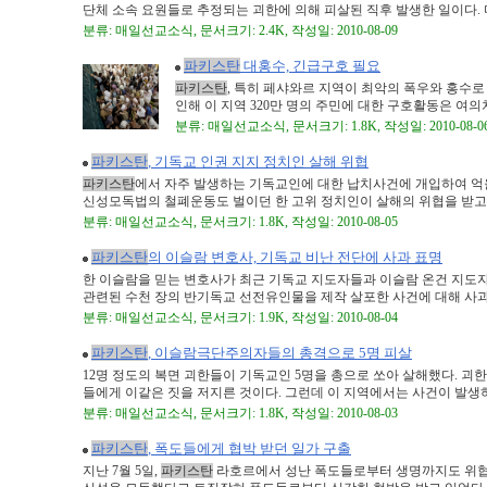
단체 소속 요원들로 추정되는 괴한에 의해 피살된 직후 발생한 일이다. 다우
분류: 매일선교소식, 문서크기: 2.4K, 작성일: 2010-08-09
파키스탄
대홍수, 긴급구호 필요
파키스탄
, 특히 페샤와르 지역이 최악의 폭우와 홍수로
인해 이 지역 320만 명의 주민에 대한 구호활동은 여의치 않다
분류: 매일선교소식, 문서크기: 1.8K, 작성일: 2010-08-0
파키스탄
, 기독교 인권 지지 정치인 살해 위협
파키스탄
에서 자주 발생하는 기독교인에 대한 납치사건에 개입하여 억
신성모독법의 철폐운동도 벌이던 한 고위 정치인이 살해의 위협을 받고 있다
분류: 매일선교소식, 문서크기: 1.8K, 작성일: 2010-08-05
파키스탄
의 이슬람 변호사, 기독교 비난 전단에 사과 표명
한 이슬람을 믿는 변호사가 최근 기독교 지도자들과 이슬람 온건 지도자
관련된 수천 장의 반기독교 선전유인물을 제작 살포한 사건에 대해 사과의 
분류: 매일선교소식, 문서크기: 1.9K, 작성일: 2010-08-04
파키스탄
, 이슬람극단주의자들의 총격으로 5명 피살
12명 정도의 복면 괴한들이 기독교인 5명을 총으로 쏘아 살해했다. 괴한들
들에게 이같은 짓을 저지른 것이다. 그런데 이 지역에서는 사건이 발생하기 
분류: 매일선교소식, 문서크기: 1.8K, 작성일: 2010-08-03
파키스탄
, 폭도들에게 협박 받던 일가 구출
지난 7월 5일,
파키스탄
라호르에서 성난 폭도들로부터 생명까지도 위협 