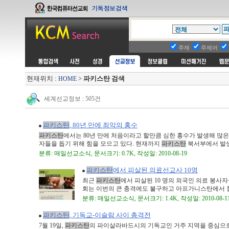
주제
주제어
현재위치 :
>
파키스탄 검색
HOME
세계선교정보 : 505건
파키스탄
, 80년 만에 최악의 홍수
파키스탄
에서는 80년 만에 처음이라고 할만큼 심한 홍수가 발생해 많
자들을 돕기 위해 힘을 모으고 있다. 현재까지
파키스탄
북서부에서 발생한
분류: 매일선교소식, 문서크기: 0.7K, 작성일: 2010-08-19
파키스탄
에서 피살된 의료선교사 10명
최근
파키스탄
에서 피살된 10 명의 외국인 의료 봉사
회는 이번의 큰 충격에도 불구하고 아프가니스탄에서 철수
분류: 매일선교소식, 문서크기: 1.4K, 작성일: 2010-08-1
파키스탄
, 기독교-이슬람 사이 총격전
7월 19일,
파키스탄
의 파이살라바드시의 기독교인 거주 지역을 중심으로