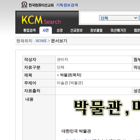
현재위치 :
>
문서보기
HOME
작성자
관리자
첨
자료구분
단체
작
제목
○ 박물관[목차]
주제어
미술관 [박물관]
자료출처
성
내용
대한민국 박물관