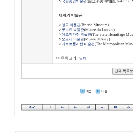
○
(國立中央博物館, National Mu
국립중앙박물관
세계의 박물관
○
(British Museum)
영국 박물관
○
(Musee du Louvre)
루브르 박물관
○
(The State Hermitage Mu
에르미타쥐 박물관
○
(Musée d'Orsay)
오르세 미술관
○
(The Metropolitan Muse
메트로폴리탄 미술관
>> 목차고리 :
단체
A-Z
ㄱ
ㄴ
ㄷ
ㄹ
ㅁ
ㅂ
ㅅ