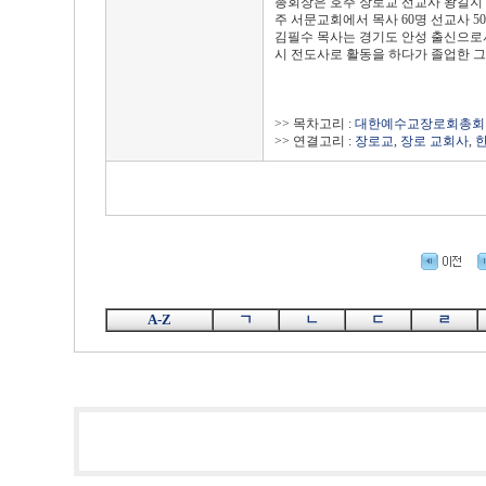
총회장은 호주 장로교 선교사 왕길지 
주 서문교회에서 목사 60명 선교사 
김필수 목사는 경기도 안성 출신으로서
시 전도사로 활동을 하다가 졸업한 그
>> 목차고리 :
대한예수교장로회총회
>> 연결고리 :
장로교
,
장로 교회사
,
A-Z
ㄱ
ㄴ
ㄷ
ㄹ