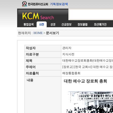
현재위치 :
>
문서보기
HOME
작성자
관리자
자료구분
지식사전
제목
대한예수교장로회총회(대한예수교장로
주제어
[장로교] [한국 교회사] 대한 예수교 
자료출처
예장통합총회
내용
대한 예수교 장로회 총회