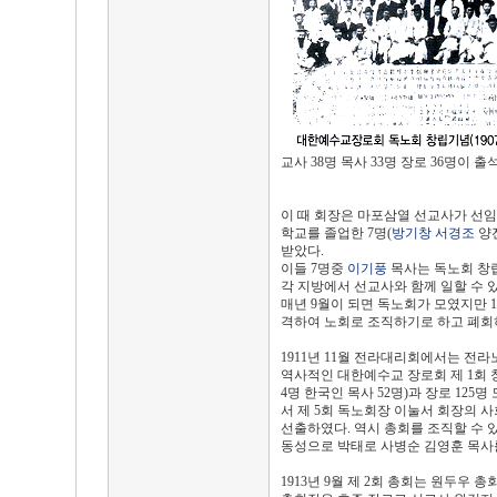
교사 38명 목사 33명 장로 36명
이 때 회장은 마포삼열 선교사가 선임됐
학교를 졸업한 7명(
방기창
서경조
양
받았다.
이들 7명중
이기풍
목사는 독노회 창
각 지방에서 선교사와 함께 일할 수 
매년 9월이 되면 독노회가 모였지만 1
격하여 노회로 조직하기로 하고 폐회
1911년 11월 전라대리회에서는 전
역사적인 대한예수교 장로회 제 1회 
4명 한국인 목사 52명)과 장로 125명
서 제 5회 독노회장 이눌서 회장의 
선출하였다. 역시 총회를 조직할 수 
동성으로 박태로 사병순 김영훈 목사
1913년 9월 제 2회 총회는 원두우