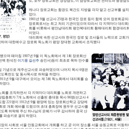
도, 호주 장로교회는 경상남도, 미 남장로교회는 전라도와 충청남도
캐나다 장로교회는 함경도 북간도 지방을 각각 맡고 선교부를 설치
었다.
1901년 9월 선교사 25명과 한국인 장로 등이 함께 모여 장로회
장로회로서는 최고 처리 기관이었으며 따라서 각 지역마다 대리회
회를 비롯해서 평안남대리회 평안북대리회 황해대리회 함경대리회
이었다.
대리회에 속한 선교사와 한국인 장로 및 조사들의 노력으로 교회가 점
이 출석하여 대한예수교 장로회 독노회가 평양 장대현 교회에서 조직됐다
으며 때마침 1907년 9월 이 독노회에서 제 1회 장로회산
전백 한석진
이기풍
길선주
송인서)등이 최초로 목하 안수를
립 기념으로 제주선교사로 파송하였으며 나머지 목사 6명은
있도록전도 및 동사목사로 허락을 하였다.
911년 9월 대구에서 모이는 제 5회 독노회에서 대리회를 승
하였다.
라노회를 조직하면서 각 지역마다 대리회를 노회로 개편하고
창립총회가 7개 노회에서 선출된 총대원 목사 96명(선교사 4
 도합 221명이 1912년 9월 평양에 있는 장로회산학교 강당에
사회로 개회 예바를 드렸으며 초대 총회장에 원두우 선교사를
있도록 허락해 주신 하나님의 은혜가 너무 감사하여 중국 산
를 파송키로 결의 하였다.
 총회장의 사회로 서울 안동교회에서 개회를 하고 곧 이어 장소를 서울 승동교회로 이동하