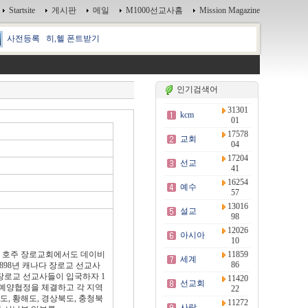
Startsite
게시판
메일
M1000선교사홈
Mission Magazine
사전등록
히,헬 폰트받기
인기검색어
31301
kcm
01
17578
교회
04
17204
선교
41
16254
예수
57
13016
설교
98
12026
아시아
10
년 호주 장로교회에서도 데이비
11859
세계
86
, 1898년 캐나다 장로교 선교사
장로교 선교사들이 입국하자 1
11420
선교회
 예양협정을 체결하고 각 지역
22
, 황해도, 경상북도, 충청북
11272
사랑