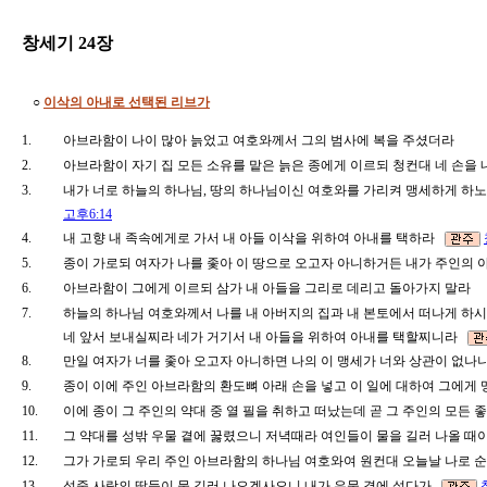
창세기 24장
○
이삭의 아내로 선택된 리브가
1.
아브라함이 나이 많아 늙었고 여호와께서 그의 범사에 복을 주셨더라
2.
아브라함이 자기 집 모든 소유를 맡은 늙은 종에게 이르되 청컨대 네 손을
3.
내가 너로 하늘의 하나님, 땅의 하나님이신 여호와를 가리켜 맹세하게 하노
고후6:14
4.
내 고향 내 족속에게로 가서 내 아들 이삭을 위하여 아내를 택하라
5.
종이 가로되 여자가 나를 좇아 이 땅으로 오고자 아니하거든 내가 주인의
6.
아브라함이 그에게 이르되 삼가 내 아들을 그리로 데리고 돌아가지 말라
7.
하늘의 하나님 여호와께서 나를 내 아버지의 집과 내 본토에서 떠나게 하시
네 앞서 보내실찌라 네가 거기서 내 아들을 위하여 아내를 택할찌니라
8.
만일 여자가 너를 좇아 오고자 아니하면 나의 이 맹세가 너와 상관이 없나
9.
종이 이에 주인 아브라함의 환도뼈 아래 손을 넣고 이 일에 대하여 그에
10.
이에 종이 그 주인의 약대 중 열 필을 취하고 떠났는데 곧 그 주인의 모
11.
그 약대를 성밖 우물 곁에 꿇렸으니 저녁때라 여인들이 물을 길러 나올 
12.
그가 가로되 우리 주인 아브라함의 하나님 여호와여 원컨대 오늘날 나로
13.
성중 사람의 딸들이 물 길러 나오겠사오니 내가 우물 곁에 섰다가