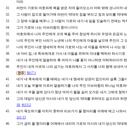
더라
31.
라반이 가로되 여호와께 복을 받은 자여 들어오소서 어찌 밖에 섰나이까
32.
그 사람이 집으로 들어가매 라반이 약대의 짐을 부리고 짚과 보리를 약대에
33.
그 앞에 식물을 베푸니 그 사람이 가로되 내가 내 일을 진술하기 전에는
34.
그가 가로되 나는 아브라함의 종이니이다
35.
여호와께서 나의 주인에게 크게 복을 주어 창성케 하시되 우양과 은금과 
36.
나의 주인의 부인 사라가 노년에 나의 주인에게 아들을 낳으매 주인이 그
37.
나의 주인이 나로 맹세하게 하여 가로되 너는 내 아들을 위하여 나 사는 
38.
내 아비 집, 내 족속에게로 가서 내 아들을 위하여 아내를 택하라 하시기
39.
내가 내 주인에게 말씀하되 혹 여자가 나를 좇지 아니하면 어찌하리이까
40.
주인이 내게 이르되 나의 섬기는 여호와께서 그 사자를 너와 함께 보내어 
창17:1
41.
네가 내 족속에게 이를 때에는 네가 내 맹세와 상관이 없으리라 설혹 그
42.
내가 오늘 우물에 이르러 말씀하기를 나의 주인 아브라함의 하나님 여호와
43.
내가 이 우물 곁에 섰다가 청년 여자가 물을 길러 오거든 내가 그에게 청
44.
그의 대답이 당신은 마시라 내가 또 당신의 약대를 위하여도 길으리라 하
18
,
히13:2
45.
내가 묵도하기를 마치지 못하여 리브가가 물 항아리를 어깨에 메고 나와서
상1:13
46.
그가 급히 물 항아리를 어깨에서 내리며 가로되 마시라 내가 당신의 약대