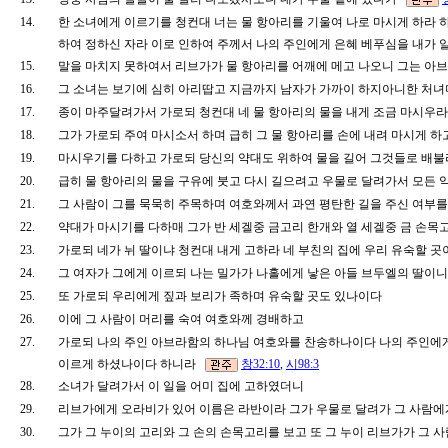
14.
한 소녀에게 이르기를 청컨대 너는 물 항아리를 기울여 나로 마시게 하라 
하여 정하신 자라 이로 인하여 주께서 나의 주인에게 은혜 베푸심을 내가
15.
말을 마치지 못하여서 리브가가 물 항아리를 어깨에 메고 나오니 그는 아
16.
그 소녀는 보기에 심히 아리땁고 지금까지 남자가 가까이 하지아니한 처
17.
종이 마주달려가서 가로되 청컨대 네 물 항아리의 물을 내게 조금 마시우
18.
그가 가로되 주여 마시소서 하며 급히 그 물 항아리를 손에 내려 마시게 
19.
마시우기를 다하고 가로되 당신의 약대도 위하여 물을 길어 그것들로 배
20.
급히 물 항아리의 물을 구유에 붓고 다시 길으려고 우물로 달려가서 모든
21.
그 사람이 그를 묵묵히 주목하며 여호와께서 과연 평탄한 길을 주신 여부
22.
약대가 마시기를 다하매 그가 반 세겔중 금고리 한개와 열 세겔중 금 손목
23.
가로되 네가 뉘 딸이냐 청컨대 내게 고하라 네 부친의 집에 우리 유숙할 
24.
그 여자가 그에게 이르되 나는 밀가가 나홀에게 낳은 아들 브두엘의 딸
25.
또 가로되 우리에게 짚과 보리가 족하며 유숙할 곳도 있나이다
26.
이에 그 사람이 머리를 숙여 여호와께 경배하고
27.
가로되 나의 주인 아브라함의 하나님 여호와를 찬송하나이다 나의 주인에
이르게 하셨나이다 하니라
창32:10
,
시98:3
28.
소녀가 달려가서 이 일을 어미 집에 고하였더니
29.
리브가에게 오라비가 있어 이름은 라반이라 그가 우물로 달려가 그 사람
30.
그가 그 누이의 고리와 그 손의 손목고리를 보고 또 그 누이 리브가가 그 