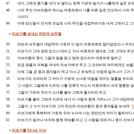
47.
내가 그에게 묻기를 네가 뉘 딸이뇨 한즉 가로되 밀가가 나홀에게 낳은 브
48.
나의 주인 아브라함의 하나님 여호와께서 나를 바른 길로 인도하사 나의 
나이다
49.
이제 당신들이 인자와 진실로 나의 주인을 대접하려거든 내게 고하시고 
○
리브가를 보내는 라반과 브두엘
50.
라반과 브두엘이 대답하여 가로되 이 일이 여호와께로 말미암았으니 우리
51.
리브가가 그대 앞에 있으니 데리고 가서 여호와의 명대로 그로 그대의 주
52.
아브라함의 종이 그들의 말을 듣고 땅에 엎드리어 여호와께 절하고
53.
은금 패물과 의복을 꺼내어 리브가에게 주고 그 오라비와 어미에게도 보
54.
이에 그들 곧 종과 종자들이 먹고 마시고 유숙하고 아침에 일어나서 그가
55.
리브가의 오라비와 그 어미가 가로되 소녀로 며칠을 적어도 열흘을 우리와 
56.
그 사람이 그들에게 이르되 나를 만류치 마소서 여호와께서 내게 형통한 
57.
그들이 가로되 우리가 소녀를 불러 그에게 물으리라 하고
58.
리브가를 불러 그에게 이르되 네가 이 사람과 함께 가려느냐 그가 대답
59.
그들이 그 누이 리브가와 그의 유모와 아브라함의 종과 종자들을 보내며
60.
리브가에게 축복하여 가로되 우리 누이여 너는 천만인의 어미가 될찌어다 
61.
리브가가 일어나 비자와 함께 약대를 타고 그 사람을 따라가니 종이 리브
○
리브가를 만나는 이삭