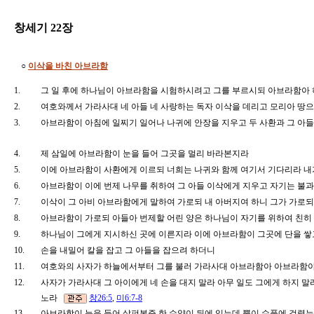
창세기 22장
○
이삭을 바친 아브라함
1.
그 일 후에 하나님이 아브라함을 시험하시려고 그를 부르시되 아브라함아
2.
여호와께서 가라사대 네 아들 네 사랑하는 독자 이삭을 데리고 모리아 땅으
3.
아브라함이 아침에 일찌기 일어나 나귀에 안장을 지우고 두 사환과 그 아
4.
제 삼일에 아브라함이 눈을 들어 그곳을 멀리 바라본지라
5.
이에 아브라함이 사환에게 이르되 너희는 나귀와 함께 여기서 기다리라 
6.
아브라함이 이에 번제 나무를 취하여 그 아들 이삭에게 지우고 자기는 불
7.
이삭이 그 아비 아브라함에게 말하여 가로되 내 아버지여 하니 그가 가로되
8.
아브라함이 가로되 아들아 번제할 어린 양은 하나님이 자기를 위하여 친히
9.
하나님이 그에게 지시하신 곳에 이른지라 이에 아브라함이 그곳에 단을 쌓
10.
손을 내밀어 칼을 잡고 그 아들을 잡으려 하더니
11.
여호와의 사자가 하늘에서부터 그를 불러 가라사대 아브라함아 아브라함
12.
사자가 가라사대 그 아이에게 네 손을 대지 말라 아무 일도 그에게 하지 말
노라
창26:5
,
미6:7-8
13.
아브라함이 눈을 들어 살펴본즉 한 수양이 뒤에 있는데 뿔이 수풀에 걸렸