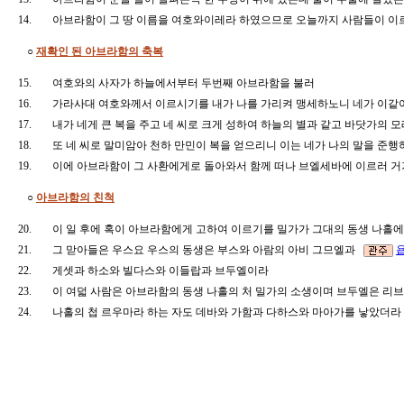
14.
아브라함이 그 땅 이름을 여호와이레라 하였으므로 오늘까지 사람들이 
○
재확인 된 아브라함의 축복
15.
여호와의 사자가 하늘에서부터 두번째 아브라함을 불러
16.
가라사대 여호와께서 이르시기를 내가 나를 가리켜 맹세하노니 네가 이같
17.
내가 네게 큰 복을 주고 네 씨로 크게 성하여 하늘의 별과 같고 바닷가의 
18.
또 네 씨로 말미암아 천하 만민이 복을 얻으리니 이는 네가 나의 말을 
19.
이에 아브라함이 그 사환에게로 돌아와서 함께 떠나 브엘세바에 이르러 
○
아브라함의 친척
20.
이 일 후에 혹이 아브라함에게 고하여 이르기를 밀가가 그대의 동생 나홀
21.
그 맏아들은 우스요 우스의 동생은 부스와 아람의 아비 그므엘과
욥
22.
게셋과 하소와 빌다스와 이들랍과 브두엘이라
23.
이 여덟 사람은 아브라함의 동생 나홀의 처 밀가의 소생이며 브두엘은 
24.
나홀의 첩 르우마라 하는 자도 데바와 가함과 다하스와 마아가를 낳았더