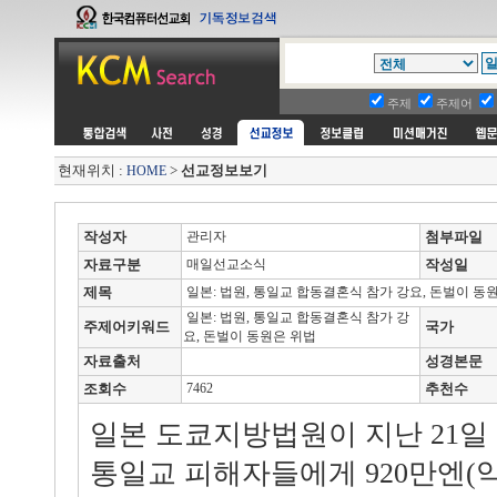
주제
주제어
현재위치 :
>
선교정보보기
HOME
작성자
관리자
첨부파일
자료구분
매일선교소식
작성일
제목
일본: 법원, 통일교 합동결혼식 참가 강요, 돈벌이 동
일본: 법원, 통일교 합동결혼식 참가 강
주제어키워드
국가
요, 돈벌이 동원은 위법
자료출처
성경본문
조회수
7462
추천수
일본 도쿄지방법원이 지난 21일
통일교 피해자들에게 920만엔(약 