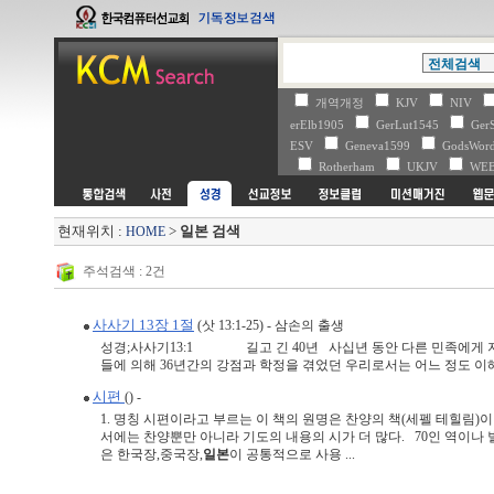
개역개정
KJV
NIV
erElb1905
GerLut1545
Ger
ESV
Geneva1599
GodsWo
Rotherham
UKJV
WE
현재위치 :
>
일본 검색
HOME
주석검색 : 2건
사사기 13장 1절
(삿 13:1-25) - 삼손의 출생
성경;사사기13:1 길고 긴 40년 사십년 동안 다른 민족에게 지
들에 의해 36년간의 강점과 학정을 겪었던 우리로서는 어느 정도 이해가 
시편
() -
1. 명칭 시편이라고 부르는 이 책의 원명은 찬양의 책(세펠 테힐림)
서에는 찬양뿐만 아니라 기도의 내용의 시가 더 많다. 70인 역이나
은 한국장,중국장,
일본
이 공통적으로 사용 ...