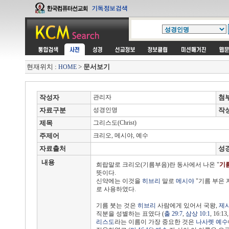
현재위치 :
>
문서보기
HOME
작성자
관리자
첨
자료구분
성경인명
작
제목
그리스도(Christ)
주제어
크리오, 메시야, 예수
자료출처
성
내용
희랍말로 크리오(기름부음)란 동사에서 나온 "
기름
뜻이다.
신약에는 이것을
히브리
말로
메시야
"기름 부은 
로 사용하였다.
기름 붓는 것은
히브리
사람에게 있어서 국왕,
제
직분을 성별하는 표였다 (
출 29:7
,
삼상 10:1
, 16:13
리스도
라는 이름이 가장 중요한 것은
나사렛
예수