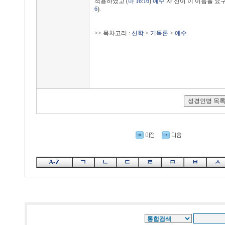
적용하였고 (
마 16:16
)
예수
자 신이 이 이름을 요구
6
).
>> 목차고리 :
신학
>
기독론
>
예수
A-Z
ㄱ
ㄴ
ㄷ
ㄹ
ㅁ
ㅂ
ㅅ