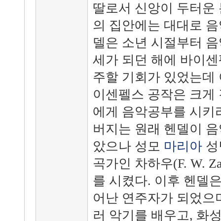
딸로서 신앙이 두터운 
의 집안에는 대대로 음
델은 소년 시절부터 음
세가 되던 해에 바이센
주할 기회가 있었는데 
이센펠스 공작은 크게 
에게 음악공부를 시키라
버지는 원래 헨델이 음
았으나 성모
마리아
성
곡가인 차하우(F. W. 
를 시켰다. 이후 헨델
어난 연주자가 되었으며
러 악기를 배우고, 화