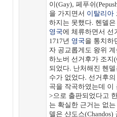
이(Gay), 페푸쉬(Pepu
을 가지면서
이탈리아
하지는 못했다. 헨델
영국
에 체류하면서 선
1717년
영국
을 통치하던
자 공교롭게도 왕위 계
하노버 선거후가 조지(Ge
되었다. 난처해진 헨델
수가 없었다. 선거후의
곡을 작곡하였는데 이 
>으로 출판되었다고 한
는 확실한 근거는 없는
델은 샨도스(Chando