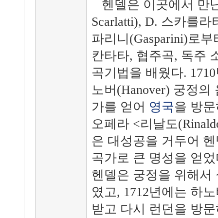
헨델은 이곳에서 만난 A.
Scarlatti), D. 스카를라티
파리니(Gasparini)
칸타타, 협주곡, 독주 
곡기법을 배웠다. 171
노버(Hanover) 궁
가를 얻어
영국
을 방문
오페라 <리날도(Rinal
은 대성공을 거두어 
곡가로 큰 명성을 얻었
헨델은 궁정을 위해서
였고, 1712년에는 하
받고 다시 런던을 방문