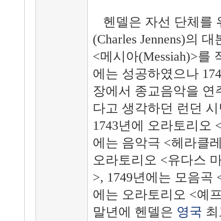
헨델은 자선 단체를 위
(Charles Jennen
<메시아(Messiah)>
에는 성공하였으나 17
장에서 종교음악을 연
다고 생각하던 런던 시
1743년에 오라토리오 <세
에는 음악극 <헤라클레스(H
오라토리오 <유다스 마카베우
>, 1749년에는 모음곡
에는 오라토리오 <예프타
말년에 헨델은
영국
최