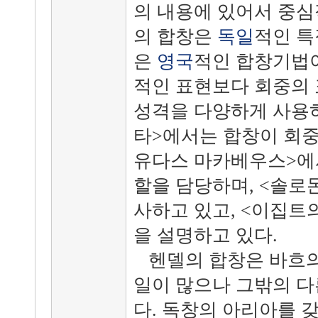
의 내용에 있어서 중심
의 합창은
독일
적인 특
은
영국
적인 합창기법이
적인 표현보다 회중의
성격을 다양하게 사용하
타>에서는 합창이 회중
유다스 마카베우스>에
할을 담당하며, <솔로
사하고 있고, <이집트
을 설명하고 있다.
헨델의 합창은 바흐의
일이 많으나 그밖의 다
다. 독창의 아리아를 갖