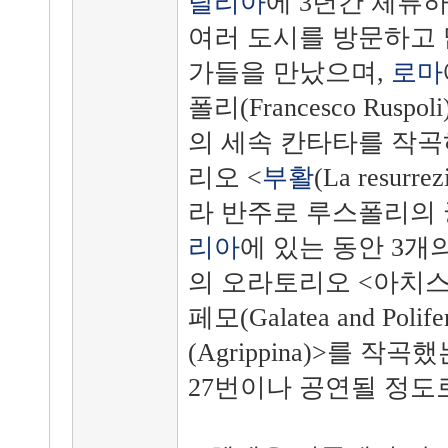
탈리아
에 3년간 체류
여러 도시를 방문하고 
가들을 만났으며,
로마
폴리(Francesco Rusp
의 세속 칸타타를 작곡
리오 <
부활
(La resu
라 반주로 루스폴리의
리아
에 있는 동안 3개
의 오라토리오 <아치스(
페모(Galatea and Po
(Agrippina)>를 
27번이나 공연될 정도