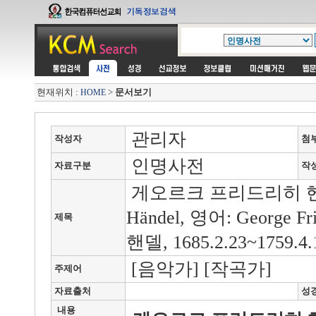
현재위치 :
>
문서보기
HOME
관리자
작성자
첨
인명사전
자료구분
작
게오르크 프리드리히 헨델(독
Händel, 영어: George 
제목
핸델, 1685.2.23~1759.4.
[음악가] [작곡가]
주제어
자료출처
성
내용