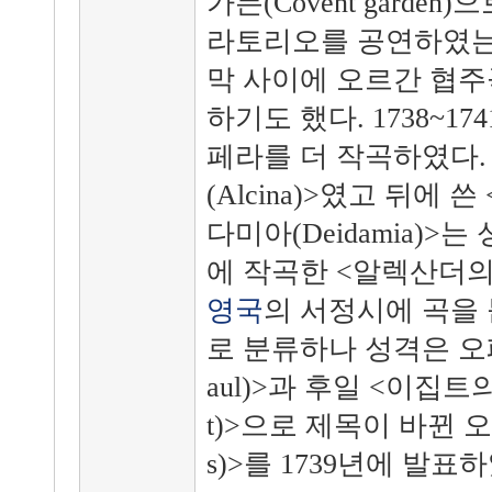
가든(Covent garde
라토리오를 공연하였는
막 사이에 오르간 협주
하기도 했다. 1738~1
페라를 더 작곡하였다.
(Alcina)>였고 뒤에 쓴
다미아(Deidamia)>는
에 작곡한 <알렉산더의 향연(
영국
의 서정시에 곡을
로 분류하나 성격은 오
aul)>과 후일 <이집트의 
t)>으로 제목이 바뀐 
s)>를 1739년에 발표