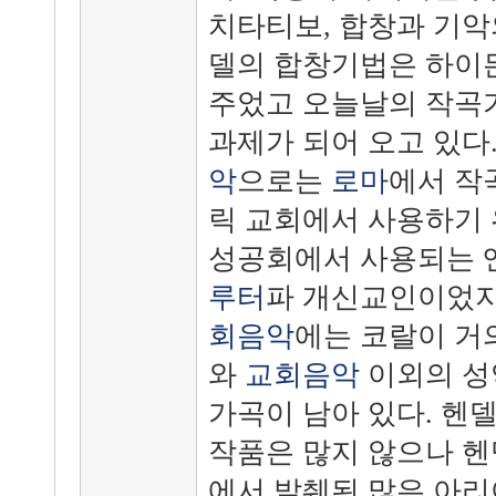
치타티보, 합창과 기악
델의 합창기법은 하이
주었고 오늘날의 작곡
과제가 되어 오고 있다
악
으로는
로마
에서 작
릭 교회에서 사용하기 
성공회에서 사용되는 앤
루터
파 개신교인이었지
회음악
에는 코랄이 거
와
교회음악
이외의 성
가곡이 남아 있다. 헨
작품은 많지 않으나 
에서 발췌된 많은 아