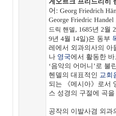
게오르크 프리드리히 
어
:
Georg Friedrich Hä
George Friedric Handel
,
1685년 2월 2
드릭 핸델
9년 4월 14일)은 동부
레에서 외과의사의 아
나
영국
에서 활동한 바
‘음악의 어머니’로 불
헨델의 대표적인
교회
되는 《메시아》로서 
스 성경의 구절에 곡을
공작의 이발사겸 외과