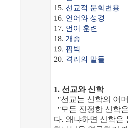
15.
선교적 문화변용
16.
언어와 성경
17.
언어 훈련
18.
개종
19.
핍박
20.
격려의 말들
1. 선교와 신학
"선교는 신학의 어머니
"모든 진정한 신학은
다. 왜냐하면 신학은