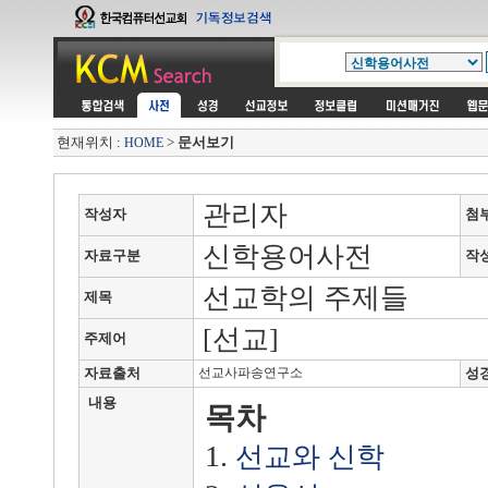
현재위치 :
>
문서보기
HOME
관리자
작성자
첨
신학용어사전
자료구분
작
선교학의 주제들
제목
[선교]
주제어
자료출처
선교사파송연구소
성
내용
목차
1.
선교와 신학