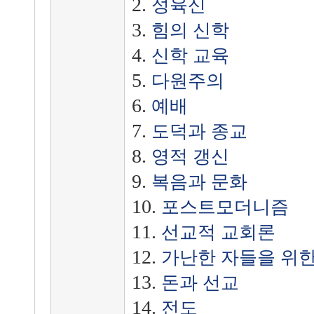
2.
성육신
3.
힘의 신학
4.
신학 교육
5.
다원주의
6.
예배
7.
도덕과 종교
8.
영적 갱신
9.
복음과 문화
10.
포스트모더니즘
11.
선교적 교회론
12.
가난한 자들을 위한
13.
돈과 선교
14.
전도