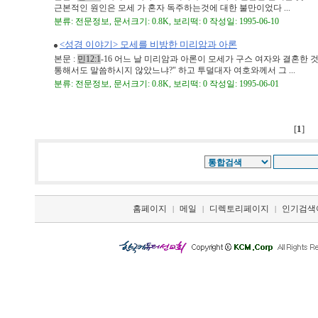
근본적인 원인은 모세 가 혼자 독주하는것에 대한 불만이었다 ...
분류: 전문정보, 문서크기: 0.8K, 보리떡: 0 작성일: 1995-06-10
<성경 이야기> 모세를 비방한 미리암과 아론
본문 :
민12:1
-16 어느 날 미리암과 아론이 모세가 구스 여자와 결혼한
통해서도 말씀하시지 않았느냐?" 하고 투덜대자 여호와께서 그 ...
분류: 전문정보, 문서크기: 0.8K, 보리떡: 0 작성일: 1995-06-01
[
1
]
홈페이지
메일
디렉토리페이지
인기검색
|
|
|