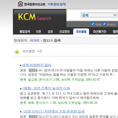
제목
주제어
현재위치 :
>
민12:1 검색
HOME
정보클럽 : 4건
새벽-비방하지 말라
본문 :
민12:1
-16 / 잠10:18,14-29 사람들의 마음 속에는 다른 사
니다. 성경은 "비방하는 말을 하는 사람은 미련한 자"라고 가르쳐 주 ...
분류: 설교문, 문서크기: 2.0K, 보리떡: 0 작성일: 2001-02-07
<예화> 성전 건축이 늦어진 이유
참고 성경본문 : 학 2:3; 민 12:1; 시 79:4 고레스 왕의 허락으로
방해를 받고 중지한다. 이때 학개가 일어 나 예언함으로써 ...
분류: 예화, 문서크기: 1.3K, 보리떡: 0 작성일: 1995-06-28
<성경 이야기> 지면에서 가장 온유한 모세
본문 :
민12:1
-16;시37:11;마5:5 모세가 구스 여자와 결혼한 문제를