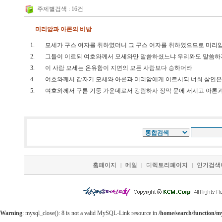
주제별검색 : 16건
미리암과 아론의 비방
1.
모세가 구스 여자를 취하였더니 그 구스 여자를 취하였으므로 미
2.
그들이 이르되 여호와께서 모세와만 말씀하셨느냐 우리와도 말씀하
3.
이 사람 모세는 온유함이 지면의 모든 사람보다 승하더라
4.
여호와께서 갑자기 모세와 아론과 미리암에게 이르시되 너희 삼인은
5.
여호와께서 구름 기둥 가운데로서 강림하사 장막 문에 서시고 아론
홈페이지
메일
디렉토리페이지
인기검색
|
|
|
Warning
: mysql_close(): 8 is not a valid MySQL-Link resource in
/home/search/function/m