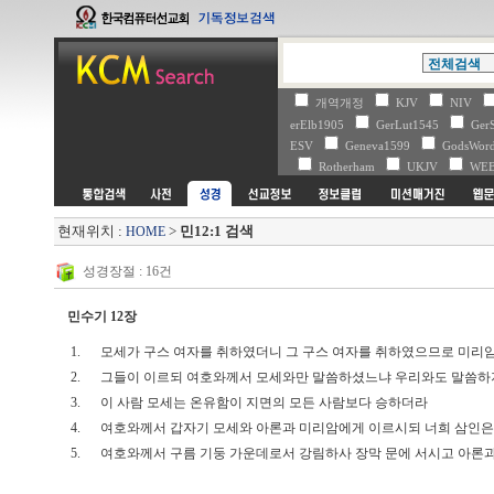
개역개정
KJV
NIV
erElb1905
GerLut1545
Ger
ESV
Geneva1599
GodsWo
Rotherham
UKJV
WE
현재위치 :
>
민12:1 검색
HOME
성경장절 : 16건
민수기 12장
1.
모세가 구스 여자를 취하였더니 그 구스 여자를 취하였으므로 미
2.
그들이 이르되 여호와께서 모세와만 말씀하셨느냐 우리와도 말씀하
3.
이 사람 모세는 온유함이 지면의 모든 사람보다 승하더라
4.
여호와께서 갑자기 모세와 아론과 미리암에게 이르시되 너희 삼인은
5.
여호와께서 구름 기둥 가운데로서 강림하사 장막 문에 서시고 아론