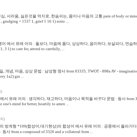
 근심, 서러움, 싫은것을 억지로, 한숨쉬는, 몸이나 마음의 고통 pain of body or mind 문
grudging + 1537 1, grief 1 16 1) sorro ...
 추정된 파생어 에서 유래 어의 : 돌보다, 마음에 품다, 상상하다, 음미하다, 보살피다, 연습하다,
 1) to care for, attend to carefully, ...
개념, 마음, 상상 문법 : 남성형 명사 from 03335; TWOT - 898a AV - imagination 5, f
ry 1a2) gra ...
)
3539 에서 유래 어의 : 생각하다, 재고하다, 마음이나 목적을 바꾸다 문법 : 동사 from 3326 a
 one's mind for better, heartily to amen ...
자)
 *3326 *142의 방계형 *109(합성어;대기현상)의 합성어 에서 유래 어의 : 공중에서 올
from a compound of 3326 and a collateral form ...