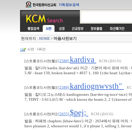
현재위치 :
>
마음사전보기
HOME
사전 : 146건
kardiva
[2588]
[스트롱코드사전(헬)]
KCM (관리자)
발음 : 칼디아 kardia {kar-dee'-ah} 어근 : 기본어 에서 유래 어의 : 마음, 
5 AV - heart 159, broken hearted + 4937 1; 160 1) the heart 1a) that 
kardiognwvsth"
[2589]
[스트롱코드사전(헬)]
KC
발음 : 칼디오그노스테스 kardiognostes {kar-dee-og-noce'-ta
7; TDNT - 3:613,415 AV - which knows the hearts 2; 2 1) knower of 
$pej;
[2655]
[스트롱코드사전(히)]
KCM (관리자)
발음 : 하페쯔 chaphets {khaw-fates'} 어근 : 2654에서 유래 어
have pleasure 2, whosoever would 1, if it please 1, willing 1, favour 1