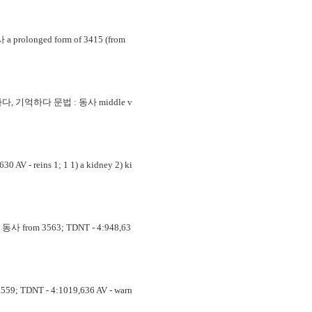
onged form of 3415 (from
, 기억하다 문법 : 동사 middle v
 reins 1; 1 1) a kidney 2) ki
om 3563; TDNT - 4:948,63
TDNT - 4:1019,636 AV - warn