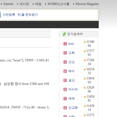
Startsite
게시판
메일
M1000선교사홈
Mission Magazine
사전등록
히,헬 폰트받기
인기검색어
31300
kcm
94
17577
교회
95
r, "heart"); TDNT - 3:605,41
17204
선교
34
16254
예수
53
13016
설교
93
 남성형 명사 from 2588 and 109
12026
아시아
06
11859
세계
81
11420
TWOT - 712a AV - desire 3,
선교회
14
11272
사랑