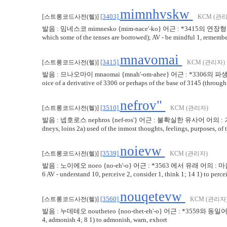
mimnhvskw
[3403]
[스트롱코드사전(헬)]
KCM (관리
발음 : 밈네스코 mimnesko {mim-nace'-ko} 어근 : *3415의 연
which some of the tenses are borrowed); AV - be mindful 1, remember 1
mnavomai
[3415]
[스트롱코드사전(헬)]
KCM (관리자)
발음 : 므나오마이 mnaomai {mnah'-om-ahee} 어근 : *33
oice of a derivative of 3306 or perhaps of the base of 3145 (through t
nefrov"
[3510]
[스트롱코드사전(헬)]
KCM (관리자)
발음 : 넵호로스 nephros {nef-ros'} 어근 : 불확실한 유사어 어의 : 가장 깊은 
dneys, loins 2a) used of the inmost thoughts, feelings, purposes, of 
noievw
[3539]
[스트롱코드사전(헬)]
KCM (관리자)
발음 : 노이에오 noeo {no-eh'-o} 어근 : *3563 에서 유래 어의 
6 AV - understand 10, perceive 2, consider 1, think 1; 14 1) to percei
nouqetevw
[3560]
[스트롱코드사전(헬)]
KCM (관리자
발음 : 누데테오 noutheteo {noo-thet-eh'-o} 어근 : *3559와 동일
4, admonish 4; 8 1) to admonish, warn, exhort