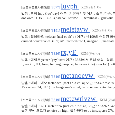
luvph
[3077]
[스트롱코드사전(헬)]
KCM (관리자)
발음 : 뤼페 lupe {loo'-pay} 어근 : 기본어인듯 어의 : 슬픔, 한숨,
oot word; TDNT - 4:313,540 AV - sorrow 11, heaviness 2, grievous 1, 
meletavw
[3191]
[스트롱코드사전(헬)]
KCM (관리자)
발음 : 멜레타오 meletao {mel-et-ah'-o} 어근 : *3199의
esumed derivative of 3199; AV - premeditate 1, imagine 1, meditate 1; 3
rx,yE
[3336]
[스트롱코드사전(히)]
KCM (관리자)
발음 : 예쩨르 yetser {yay'-tser} 어근 : 3335에서 유래 어의 : 형태, 일, 
1, work 1; 9 1) form, framing, purpose, framework 1a) form 1a1) potte
metanoevw
[3340]
[스트롱코드사전(헬)]
KCM (관리자
발음 : 메타노에오 metanoeo {met-an-o-eh'-o} 어근 : *3326 *
AV - repent 34; 34 1) to change one's mind, i.e. to repent 2) to change
metewrivzw
[3349]
[스트롱코드사전(헬)]
KCM (관리
발음 : 메테오리조 meteorizo {met-eh-o-rid'-zo} 어근 :
높은 곳에 오르다 to raise on high, 불안하다 to be in susperse 문법 : 동사 