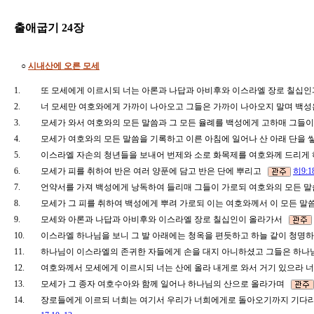
출애굽기 24장
○
시내산에 오른 모세
1.
또 모세에게 이르시되 너는 아론과 나답과 아비후와 이스라엘 장로 칠십
2.
너 모세만 여호와에게 가까이 나아오고 그들은 가까이 나아오지 말며 백
3.
모세가 와서 여호와의 모든 말씀과 그 모든 율례를 백성에게 고하매 그들
4.
모세가 여호와의 모든 말씀을 기록하고 이른 아침에 일어나 산 아래 단을 
5.
이스라엘 자손의 청년들을 보내어 번제와 소로 화목제를 여호와께 드리게
6.
모세가 피를 취하여 반은 여러 양푼에 담고 반은 단에 뿌리고
히9:1
7.
언약서를 가져 백성에게 낭독하여 들리매 그들이 가로되 여호와의 모든
8.
모세가 그 피를 취하여 백성에게 뿌려 가로되 이는 여호와께서 이 모든 
9.
모세와 아론과 나답과 아비후와 이스라엘 장로 칠십인이 올라가서
10.
이스라엘 하나님을 보니 그 발 아래에는 청옥을 편듯하고 하늘 같이 청
11.
하나님이 이스라엘의 존귀한 자들에게 손을 대지 아니하셨고 그들은 하나
12.
여호와께서 모세에게 이르시되 너는 산에 올라 내게로 와서 거기 있으라 
13.
모세가 그 종자 여호수아와 함께 일어나 하나님의 산으로 올라가며
14.
장로들에게 이르되 너희는 여기서 우리가 너희에게로 돌아오기까지 기다리