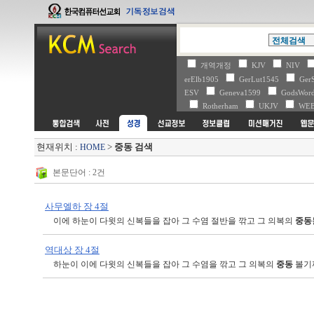
개역개정
KJV
NIV
erElb1905
GerLut1545
Ger
ESV
Geneva1599
GodsWo
Rotherham
UKJV
WE
현재위치 :
>
중동 검색
HOME
본문단어 : 2건
사무엘하 장 4절
이에 하눈이 다윗의 신복들을 잡아 그 수염 절반을 깎고 그 의복의
중동
역대상 장 4절
하눈이 이에 다윗의 신복들을 잡아 그 수염을 깎고 그 의복의
중동
볼기