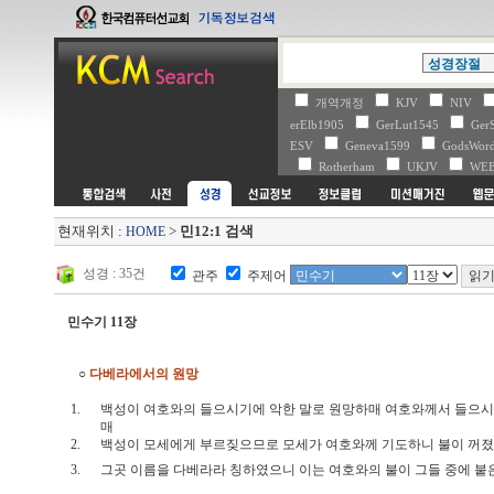
개역개정
KJV
NIV
erElb1905
GerLut1545
Ger
ESV
Geneva1599
GodsWo
Rotherham
UKJV
WE
현재위치 :
>
민12:1 검색
HOME
성경 : 35건
관주
주제어
민수기 11장
○
다베라에서의 원망
1.
백성이 여호와의 들으시기에 악한 말로 원망하매 여호와께서 들으시고
매
2.
백성이 모세에게 부르짖으므로 모세가 여호와께 기도하니 불이 
3.
그곳 이름을 다베라라 칭하였으니 이는 여호와의 불이 그들 중에 