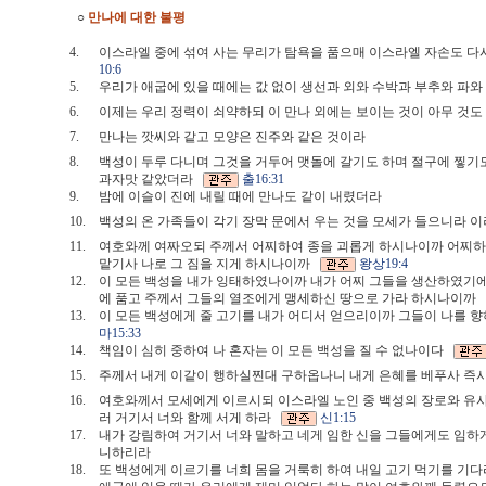
○
만나에 대한 불평
4.
이스라엘 중에 섞여 사는 무리가 탐욕을 품으매 이스라엘 자손도 다
10:6
5.
우리가 애굽에 있을 때에는 값 없이 생선과 외와 수박과 부추와 파
6.
이제는 우리 정력이 쇠약하되 이 만나 외에는 보이는 것이 아무 것
7.
만나는 깟씨와 같고 모양은 진주와 같은 것이라
8.
백성이 두루 다니며 그것을 거두어 맷돌에 갈기도 하며 절구에 찧기도
과자맛 같았더라
출16:31
9.
밤에 이슬이 진에 내릴 때에 만나도 같이 내렸더라
10.
백성의 온 가족들이 각기 장막 문에서 우는 것을 모세가 들으니라 
11.
여호와께 여짜오되 주께서 어찌하여 종을 괴롭게 하시나이까 어찌하여
맡기사 나로 그 짐을 지게 하시나이까
왕상19:4
12.
이 모든 백성을 내가 잉태하였나이까 내가 어찌 그들을 생산하였기에
에 품고 주께서 그들의 열조에게 맹세하신 땅으로 가라 하시나이까
13.
이 모든 백성에게 줄 고기를 내가 어디서 얻으리이까 그들이 나를 
마15:33
14.
책임이 심히 중하여 나 혼자는 이 모든 백성을 질 수 없나이다
15.
주께서 내게 이같이 행하실찐대 구하옵나니 내게 은혜를 베푸사 즉시
16.
여호와께서 모세에게 이르시되 이스라엘 노인 중 백성의 장로와 유사 
러 거기서 너와 함께 서게 하라
신1:15
17.
내가 강림하여 거기서 너와 말하고 네게 임한 신을 그들에게도 임하게
니하리라
18.
또 백성에게 이르기를 너희 몸을 거룩히 하여 내일 고기 먹기를 기다