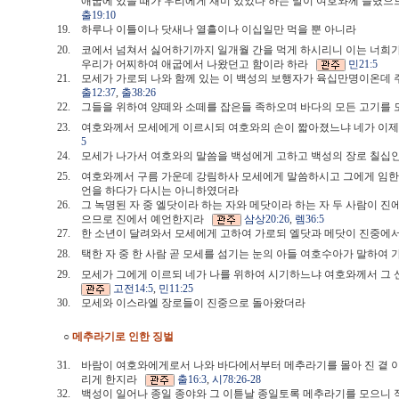
애굽에 있을 때가 우리에게 재미 있었다 하는 말이 여호와께 들렸
출19:10
19.
하루나 이틀이나 닷새나 열흘이나 이십일만 먹을 뿐 아니라
20.
코에서 넘쳐서 싫어하기까지 일개월 간을 먹게 하시리니 이는 너희가
우리가 어찌하여 애굽에서 나왔던고 함이라 하라
민21:5
21.
모세가 가로되 나와 함께 있는 이 백성의 보행자가 육십만명이온데
출12:37
,
출38:26
22.
그들을 위하여 양떼와 소떼를 잡은들 족하오며 바다의 모든 고기
23.
여호와께서 모세에게 이르시되 여호와의 손이 짧아졌느냐 네가 이제
5
24.
모세가 나가서 여호와의 말씀을 백성에게 고하고 백성의 장로 칠십
25.
여호와께서 구름 가운데 강림하사 모세에게 말씀하시고 그에게 임한 
언을 하다가 다시는 아니하였더라
26.
그 녹명된 자 중 엘닷이라 하는 자와 메닷이라 하는 자 두 사람이 
으므로 진에서 예언한지라
삼상20:26
,
렘36:5
27.
한 소년이 달려와서 모세에게 고하여 가로되 엘닷과 메닷이 진중
28.
택한 자 중 한 사람 곧 모세를 섬기는 눈의 아들 여호수아가 말하여
29.
모세가 그에게 이르되 네가 나를 위하여 시기하느냐 여호와께서 그 
고전14:5
,
민11:25
30.
모세와 이스라엘 장로들이 진중으로 돌아왔더라
○
메추라기로 인한 징벌
31.
바람이 여호와에게로서 나와 바다에서부터 메추라기를 몰아 진 곁 이편
리게 한지라
출16:3
,
시78:26-28
32.
백성이 일어나 종일 종야와 그 이튿날 종일토록 메추라기를 모으니 적