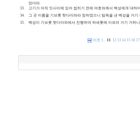
었더라
33.
고기가 아직 잇사이에 있어 씹히기 전에 여호와께서 백성에게 대하
34.
그 곳 이름을 기브롯 핫다아와라 칭하였으니 탐욕을 낸 백성을 거
35.
백성이 기브롯 핫다아와에서 진행하여 하세롯에 이르러 거기 거하
이전
1
...
11
12
13
14
15
16
17