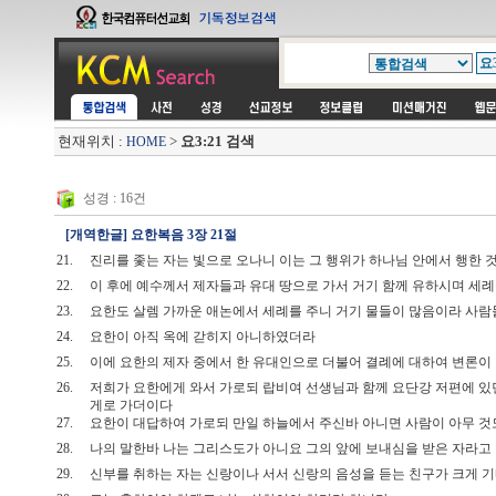
현재위치 :
>
요3:21 검색
HOME
성경 : 16건
[개역한글] 요한복음 3장 21절
21.
진리를 좇는 자는 빛으로 오나니 이는 그 행위가 하나님 안에서 행한
22.
이 후에 예수께서 제자들과 유대 땅으로 가서 거기 함께 유하시며 
23.
요한도 살렘 가까운 애논에서 세례를 주니 거기 물들이 많음이라 사
24.
요한이 아직 옥에 갇히지 아니하였더라
25.
이에 요한의 제자 중에서 한 유대인으로 더불어 결례에 대하여 변론
26.
저희가 요한에게 와서 가로되 랍비여 선생님과 함께 요단강 저편에 있던
게로 가더이다
27.
요한이 대답하여 가로되 만일 하늘에서 주신바 아니면 사람이 아무 
28.
나의 말한바 나는 그리스도가 아니요 그의 앞에 보내심을 받은 자라고
29.
신부를 취하는 자는 신랑이나 서서 신랑의 음성을 듣는 친구가 크게