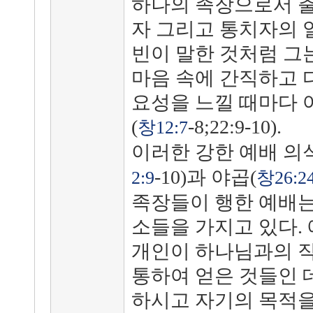
하나의 족장으로서 
자 그리고 통치자의 
빈이 말한 것처럼 그
마음 속에 간직하고 
요성을 느낄 때마다 
(
-8;22:9-10).
창12:7
이러한 강한 예배 의
-10)과 야곱(
2:9
창26:2
족장들이 행한 예배는
소들을 가지고 있다.
개인이 하나님과의 직
통하여 얻은 것들인 
하시고 자기의 목적을