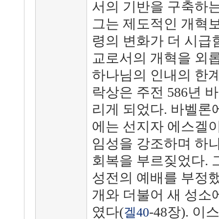
서의 기반을 구축하는
그는 제도적인 개혁보
령의 변화가 더 시급
교로서의 개혁을 외롭
하나님의 인내의 한계
락상은 주전 586년 
리게 되었다. 바벨론
에는 선지자 에스겔이
임성을 강조하며 하나
회복을 부르짖었다. 
성전의 예배를 부정했
개와 더불어 새 성소
였다(
-48장). 
겔40