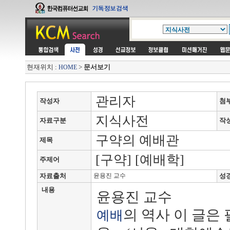
현재위치 :
>
문서보기
HOME
관리자
작성자
첨
지식사전
자료구분
작
구약의 예배관
제목
[구약] [예배학]
주제어
자료출처
윤용진 교수
성
내용
윤용진 교수
의 역사 이 글은
예배