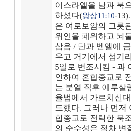
이스라엘을 남과 북으
하셨다(
-1
왕상11:10
은 여로보암의 그릇된
위인을 폐위하고 뇌물
삼음 / 단과 벧엘에 
우고 거기에서 섬기라고
5일로 변조시킴 - 과
인하여 혼합종교로 전
는 분열 직후 예루살
율법에서 가르치신대
도했다. 그러나 먼저
합종교로 전락한 북조
의 순수성은 점차 변