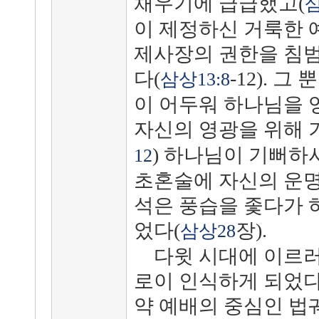
채우기에 급급했고(
삼
이 제정하신 거룩한 
제사장의 권한을 침
다(
-12). 
삼상13:8
이 어두워 하나님을 
자신의 영광을 위해 
) 하나님이 기뻐하
12
초혼술에 자신의 운명
석은 풍습을 좇다가 
었다(
장).
삼상28
다윗 시대에 이르러
로이 인식하게 되었다
약 예배의 중심인 법