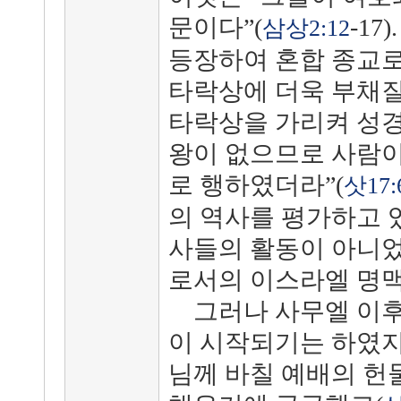
문이다”(
-1
삼상2:12
등장하여 혼합 종교
타락상에 더욱 부채질
타락상을 가리켜 성경
왕이 없으므로 사람이
로 행하였더라”(
삿17:
의 역사를 평가하고 
사들의 활동이 아니
로서의 이스라엘 명맥
그러나 사무엘 이후
이 시작되기는 하였지
님께 바칠 예배의 헌