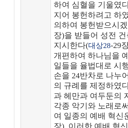
하여 심혈을 기울였다
지어 봉헌하려고 하였
의하여 봉헌받으시겠
장)을 받들어 성전 
지시한다(
-29
대상28
개편하여 하나님을 예
일들을 율법대로 시행
손을 24반차로 나누
의 규례를 제정하였다
과 헤만과 여두둔의 
각종 악기와 노래로써
여 일종의 예배 혁신
장). 이러한 예배 혁