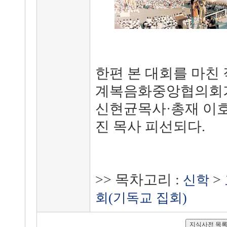
한편 본 대회를 마친 직
계복음화중앙협의회가
신현균목사·총재 이
진 목사 피선되다.
>> 목차고리 :
>
신학
회(기독교 집회)