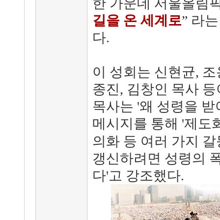
한 가운데 서울올림
길을 온 세계로
” 라
다.
이 성회는 신현균, 조
종진, 김창인 목사 등
목사는 '왜 성령을 받
메시지를 통해 '제도화
의화 등 여러 가지 
갱신하려면 성령의 폭
다'고 강조했다.