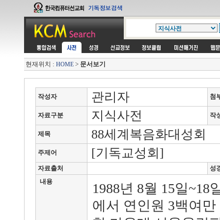
현재위치 :
>
문서보기
HOME
관리자
작성자
첨
지식사전
자료구분
작
88세계복음화대성회
제목
[기독교성회]
주제어
자료출처
성
내용
1988년 8월 15일~
에서 연인원 3백여만