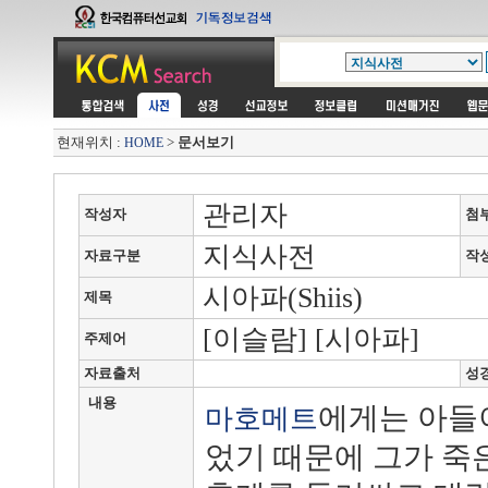
현재위치 :
>
문서보기
HOME
관리자
작성자
첨
지식사전
자료구분
작
시아파(Shiis)
제목
[이슬람] [시아파]
주제어
자료출처
성
내용
에게는 아들
마호메트
었기 때문에 그가 죽