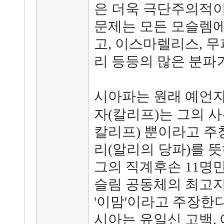
은 더욱 극단주의적이
문제는 모든 모슬렘에
고, 이스마렐리스, 무
리 등등의 많은 분파
시아파는 원래 예언
자(칼리프)는 그의 
칼리프) 뿐이라고 주창
리(알리의 당파)를 
그의 직계후손 11명
슬림 공동체의 최고
'이맘'이라고 주장한다
시아는 유일신 고백, 