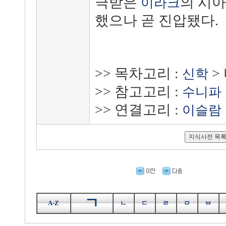
극받은
의 시
이라크
했으나 곧 진압됐다.
>> 목차고리 :
>
신학
>> 참고고리 :
수니파
>> 연결고리 :
이슬람
ㄱ
A-Z
ㄴ
ㄷ
ㄹ
ㅁ
ㅂ