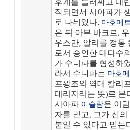
후계를 둘러싸고 대립
작되면서 시아파가 생
로 나뉘었다.
마호메
은 뒤 아부 바크르, 
우스만, 알리를 정통
로서 승인한 대다수의
가 수니파를 형성하였
라서 수니파는
마호메
프왕조와 역대 칼리프
대리자라는 뜻)로 본다
시아파
은 이
이슬람
자를 믿고, 그가 신의
붙일 수 있다고 믿는다