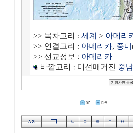
>> 목차고리 :
세계
>
아메리
>> 연결고리 :
아메리카
,
중미
>> 선교정보 :
아메리카
바깥고리 : 미션매거진
중
ㄱ
A-Z
ㄴ
ㄷ
ㄹ
ㅁ
ㅂ