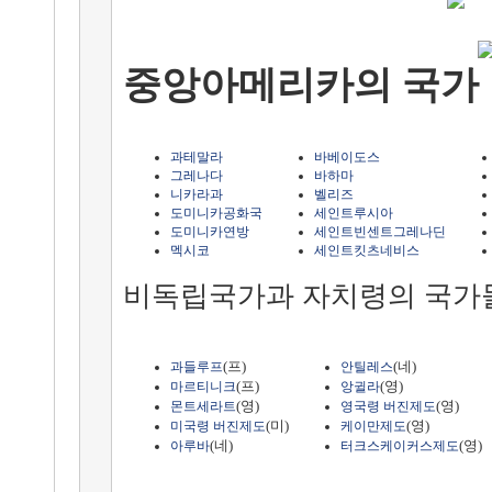
중앙아메리카의 국가
과테말라
바베이도스
그레나다
바하마
니카라과
벨리즈
도미니카공화국
세인트루시아
도미니카연방
세인트빈센트그레나딘
멕시코
세인트킷츠네비스
비독립국가과 자치령의 국가들
(프)
(네)
과들루프
안틸레스
(프)
(영)
마르티니크
앙귈라
(영)
(영)
몬트세라트
영국령 버진제도
(미)
(영)
미국령 버진제도
케이만제도
(네)
(영)
아루바
터크스케이커스제도