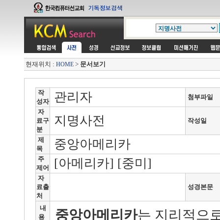
현재위치 :
>
문서보기
HOME
작
관리자
첨부파일
성자
자
지명사전
료구
작성일
분
제
중앙아메리카
목
주
[아메리카] [중미]
제어
자
료출
성경본문
처
내
중앙아메리카
는 지리적으로
용