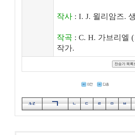
작사
: I. J. 윌리암즈.
작곡
: C. H. 가브리엘 (
작가.
ㄱ
A-Z
ㄴ
ㄷ
ㄹ
ㅁ
ㅂ