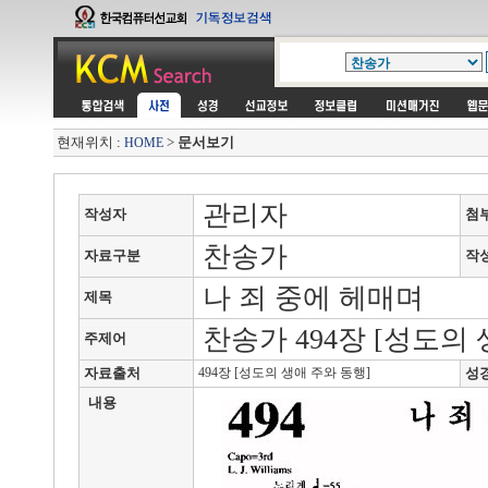
현재위치 :
>
문서보기
HOME
관리자
작성자
첨
찬송가
자료구분
작
나 죄 중에 헤매며
제목
찬송가 494장 [성도의 
주제어
자료출처
494장 [성도의 생애 주와 동행]
성
내용