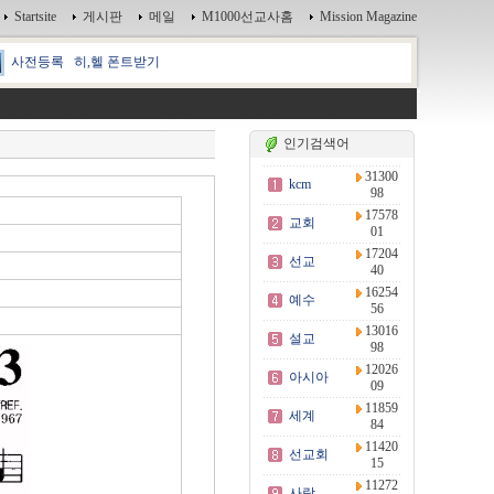
Startsite
게시판
메일
M1000선교사홈
Mission Magazine
사전등록
히,헬 폰트받기
인기검색어
31300
kcm
98
17578
교회
01
17204
선교
40
16254
예수
56
13016
설교
98
12026
아시아
09
11859
세계
84
11420
선교회
15
11272
사랑