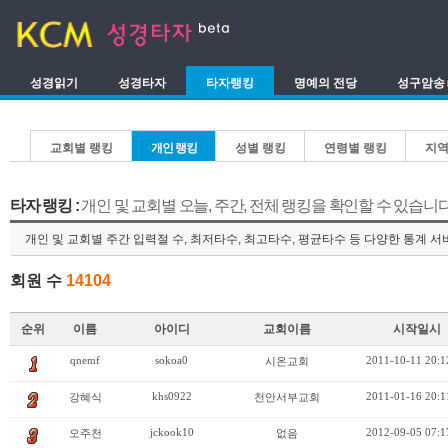
성경읽기
성경타자
타자랭킹
명예의 전당
성구암송
교회별 랭킹
개인 랭킹
성별 랭킹
연령별 랭킹
지역
타자 랭킹 :
개인 및 교회별 오늘, 주간, 전체 랭킹을 확인할 수 있습니다
개인 및 교회별 주간 입력절 수, 최저타수, 최고타수, 평균타수 등 다양한 통계 
회원 수
14104
순위
이름
아이디
교회이름
시작일시
qnemf
sokoa0
2011-10-11 20:1
시온교회
khs0922
2011-01-16 20:1
강혜식
천안서부교회
jckook10
2012-09-05 07:1
오주천
없음