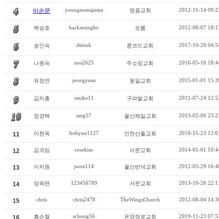
youngeumajuma
2012-11-14 09:2
이순문
영음교회
backseungho
2012-08-07 18:1
백승호
모름
dinsuk
2017-10-29 04:5
송인숙
콩코드교회
nos2625
2016-05-10 18:4
나원숙
주소망교회
jeongyean
2015-01-01 15:3
유정연
동일교회
ssnike11
2011-07-24 12:5
김지홍
구파발교회
taeg57
2013-02-06 23:2
정경택
울산제일교회
hobyun1127
2018-11-23 12:0
이현옥
인천산돌교회
11
rosekim
2014-01-01 10:4
김귀임
서문교회
12
jwon114
2012-05-29 16:4
이지원
울산반석교회
13
123456789
2013-10-26 22:1
양옥련
서문교회
14
chris
chris2478
TheWingsChurch
2012-08-04 14:3
15
schong56
2019-11-23 07:5
홍순철
온양장로교회
16