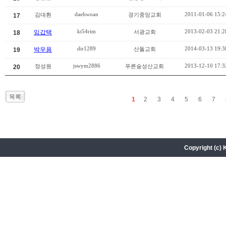
daehwoan
2011-01-06 15:2
김대환
경기중앙교회
17
kt54rim
2013-02-03 21:2
임갑택
서광교회
18
dir1289
2014-03-13 19:3
박우용
산돌교회
19
jswym2886
2013-12-10 17:3
정성원
푸른숲성산교회
20
목록
1
2
3
4
5
6
7
Copyright (c) 