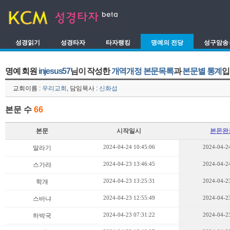
성경읽기
성경타자
타자랭킹
명예의 전당
성구암송
명예 회원
injesus57
님이 작성한
개역개정 본문목록
과
본문별 통계
입
교회이름 :
우리교회
, 담임목사 :
신화섭
본문 수
66
본문
시작일시
본몬완
2024-04-24 10:45:06
2024-04-24
말라기
2024-04-23 13:46:45
2024-04-24
스가랴
2024-04-23 13:25:31
2024-04-23
학개
2024-04-23 12:55:49
2024-04-23
스바냐
2024-04-23 07:31:22
2024-04-23
하박국