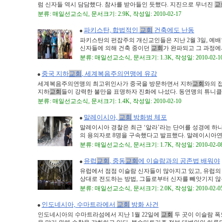
럼 신자들 역시 담담했다. 참사를 받아들인 듯했다. 지진으로 무너진
교
분류: 매일선교소식, 문서크기: 2.9K, 작성일: 2010-02-17
파키스탄, 합법적인
교회
건축에도 난동
파키스탄의 펀잡주의 개신교인들은 지난 2월 3일, 예배
신자들에 의해 건축 중이던
교회
가 완파되고 그 과정에서
분류: 매일선교소식, 문서크기: 1.3K, 작성일: 2010-02-1
중국 지하
교회
, 세계복음주의연맹에 유감
세계복음주의연맹의 최고위인사가 중국을 방문하면서 지하
교회
와의 
지하
교회
들이 강력한 불만을 표명하자 진화에 나섰다. 동연맹의 튜니클리프
분류: 매일선교소식, 문서크기: 1.4K, 작성일: 2010-02-10
말레이시아,
교회
방화범 체포
말레이시아 경찰은 최근 ‘알라’라는 단어를 성경에 하
의 용의자로 8명을 구속했다고 발표했다. 말레이시아연방
분류: 매일선교소식, 문서크기: 1.7K, 작성일: 2010-02-0
유럽
교회
, 중동
교회
에 이슬람과의 공존법 배워야
유럽에서 점점 이슬람 신자들이 많아지고 있고, 유럽
상대로 전도하는 방법, 그들로부터 신자를 빼앗기지 않는
분류: 매일선교소식, 문서크기: 2.0K, 작성일: 2010-02-0
인도네시아, 수마트라에서
교회
방화 사건
인도네시아의 수마트라섬에서 지난 1월 22일에
교회
두 곳이 이슬람 폭