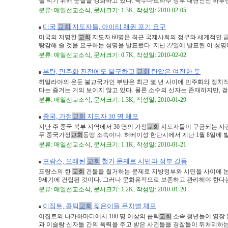
을 막기 위해 순찰을 강화하고 있다. 북수마트라주 정부 대변인인 하루딘 자
분류: 매일선교소식, 문서크기: 1.3K, 작성일: 2010-02-05
미국
교회
지도자들, 아이티 채권 포기 요구
미국의 저명한
교회
지도자 60명은 최근 국제사회의 정부와 세계적인 
탕감해 줄 것을 요구하는 성명을 발표했다. 지난 22일에 발표된 이 성명에서
분류: 매일선교소식, 문서크기: 0.7K, 작성일: 2010-02-02
부탄, 민주화 진전에도 불구하고
교회
탄압은 여전한 듯
히말라야의 은둔 불교국가인 부탄은 최근 몇 년 사이에 민주화와 정치
다는 증거는 거의 보이지 않고 있다. 물론 소수의 신자는 존재하지만, 겉으로
분류: 매일선교소식, 문서크기: 1.3K, 작성일: 2010-01-29
중국, 가정
교회
지도자 30 명 체포
지난 주 중국 북부 지역에서 30 명의 가정
교회
지도자들이 구금되는 사건
두 중국가정
교회
동맹 소속이다. 허베이성 한단시에서 지난 1월 8일에 발생
분류: 매일선교소식, 문서크기: 1.1K, 작성일: 2010-01-21
프랑스, 오래된
교회
철거 문제로 시민과 정부 갈등
프랑스의 한
교회
건물을 철거하는 문제로 지방정부와 시민들 사이에 논
9세기에 건립된 것이다. 그러나 문화유적으로 보존하고 관리해야 한다는 시
분류: 매일선교소식, 문서크기: 1.2K, 작성일: 2010-01-20
이집트, 콥틱
교회
젊은이들 무차별 체포
이집트의 나가하마디에서 100 명 이상의 콥틱
교회
소속 청년들이 영장 
과 이슬람 신자들 간의 폭력을 주고 받은 사건들을 경찰들이 뒤처리하는 과