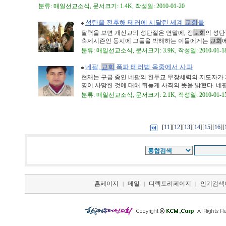
분류: 매일선교소식, 문서크기: 1.4K, 작성일: 2010-01-20
성탄을 전후해 테러에 시달린 세계
교회
들
달력을 보면 개신교의 성탄절은 연말에, 정
교회
의 성탄
축제시즌인 동시에 그들을 박해하는 이들에게는
교회
분류: 매일선교소식, 문서크기: 3.9K, 작성일: 2010-01-1
네팔,
교회
폭파 테러범 옥중에서 사과
현재는 구금 중인 네팔의 힌두교 무장세력의 지도자가 지
명이 사망한 것에 대해 뒤늦게 사죄의 뜻을 밝혔다. 네팔
분류: 매일선교소식, 문서크기: 2.1K, 작성일: 2010-01-1
[
][
][
][
][
][
][
11
12
13
14
15
16
홈페이지
메일
디렉토리페이지
인기검색
|
|
|