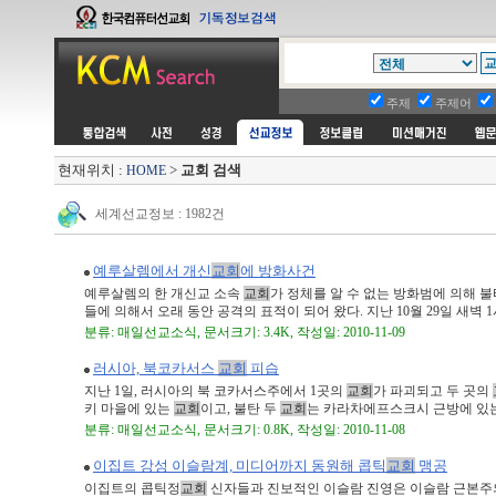
주제
주제어
현재위치 :
>
교회 검색
HOME
세계선교정보 : 1982건
예루살렘에서 개신
교회
에 방화사건
예루살렘의 한 개신교 소속
교회
가 정체를 알 수 없는 방화범에 의해 
들에 의해서 오래 동안 공격의 표적이 되어 왔다. 지난 10월 29일 새벽 1시 
분류: 매일선교소식, 문서크기: 3.4K, 작성일: 2010-11-09
러시아, 북코카서스
교회
피습
지난 1일, 러시아의 북 코카서스주에서 1곳의
교회
가 파괴되고 두 곳의
키 마을에 있는
교회
이고, 불탄 두
교회
는 카라차에프스크시 근방에 있
분류: 매일선교소식, 문서크기: 0.8K, 작성일: 2010-11-08
이집트 강성 이슬람계, 미디어까지 동원해 콥틱
교회
맹공
이집트의 콥틱정
교회
신자들과 진보적인 이슬람 진영은 이슬람 근본주