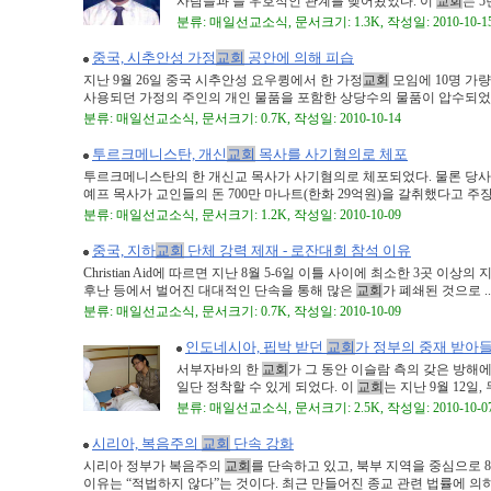
사람들과 늘 우호적인 관계를 맺어왔었다. 이
교회
는 5
분류: 매일선교소식, 문서크기: 1.3K, 작성일: 2010-10-1
중국, 시추안성 가정
교회
공안에 의해 피습
지난 9월 26일 중국 시추안성 요우큉에서 한 가정
교회
모임에 10명 가
사용되던 가정의 주인의 개인 물품을 포함한 상당수의 물품이 압수되었다. 
분류: 매일선교소식, 문서크기: 0.7K, 작성일: 2010-10-14
투르크메니스탄, 개신
교회
목사를 사기혐의로 체포
투르크메니스탄의 한 개신교 목사가 사기혐의로 체포되었다. 물론 당
예프 목사가 교인들의 돈 700만 마나트(한화 29억원)을 갈취했다고 주장하
분류: 매일선교소식, 문서크기: 1.2K, 작성일: 2010-10-09
중국, 지하
교회
단체 강력 제재 - 로잔대회 참석 이유
Christian Aid에 따르면 지난 8월 5-6일 이틀 사이에 최소한 3곳 이상의 
후난 등에서 벌어진 대대적인 단속을 통해 많은
교회
가 폐쇄된 것으로 ..
분류: 매일선교소식, 문서크기: 0.7K, 작성일: 2010-10-09
인도네시아, 핍박 받던
교회
가 정부의 중재 받아
서부자바의 한
교회
가 그 동안 이슬람 측의 갖은 방해
일단 정착할 수 있게 되었다. 이
교회
는 지난 9월 12일,
분류: 매일선교소식, 문서크기: 2.5K, 작성일: 2010-10-0
시리아, 복음주의
교회
단속 강화
시리아 정부가 복음주의
교회
를 단속하고 있고, 북부 지역을 중심으로 
이유는 “적법하지 않다”는 것이다. 최근 만들어진 종교 관련 법률에 의하면