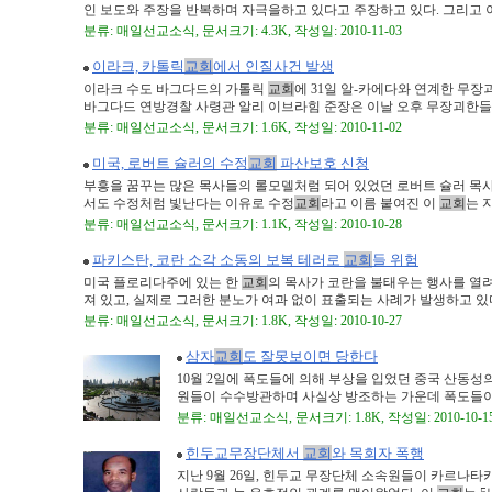
인 보도와 주장을 반복하며 자극을하고 있다고 주장하고 있다. 그리고 이러
분류: 매일선교소식, 문서크기: 4.3K, 작성일: 2010-11-03
이라크, 카톨릭
교회
에서 인질사건 발생
이라크 수도 바그다드의 가톨릭
교회
에 31일 알-카에다와 연계한 무장
바그다드 연방경찰 사령관 알리 이브라힘 준장은 이날 오후 무장괴한들이 
분류: 매일선교소식, 문서크기: 1.6K, 작성일: 2010-11-02
미국, 로버트 슐러의 수정
교회
파산보호 신청
부흥을 꿈꾸는 많은 목사들의 롤모델처럼 되어 있었던 로버트 슐러 목
서도 수정처럼 빛난다는 이유로 수정
교회
라고 이름 붙여진 이
교회
는 지난
분류: 매일선교소식, 문서크기: 1.1K, 작성일: 2010-10-28
파키스탄, 코란 소각 소동의 보복 테러로
교회
들 위험
미국 플로리다주에 있는 한
교회
의 목사가 코란을 불태우는 행사를 열
져 있고, 실제로 그러한 분노가 여과 없이 표출되는 사례가 발생하고 있다. 
분류: 매일선교소식, 문서크기: 1.8K, 작성일: 2010-10-27
삼자
교회
도 잘못보이면 당한다
10월 2일에 폭도들에 의해 부상을 입었던 중국 산동성
원들이 수수방관하며 사실상 방조하는 가운데 폭도들이
분류: 매일선교소식, 문서크기: 1.8K, 작성일: 2010-10-1
힌두교무장단체서
교회
와 목회자 폭행
지난 9월 26일, 힌두교 무장단체 소속원들이 카르나