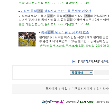
분류: 매일선교소식, 문서크기: 0.7K, 작성일: 2010-10-05
이집트 콥틱
교회
성직자의 코란 모독 문제로 어수선
이집트의 토착 기독교
교회
인 콥틱정
교회
의 수장이
교회
의 2인자급인
빚어진 것에 대해 공식 사과했다. 콥틱
교회
수장인 세노우다 3세는 이번 파
분류: 매일선교소식, 문서크기: 2.4K, 작성일: 2010-10-04
홍콩
교회
, 반필리핀 감정 자제 호소
필리핀에서 있었던 버스 인질 사건에 대해 필리핀 군경
후 홍콩에 나와 취업하고 있는 필리핀 노동자들이 상당한 
분류: 매일선교소식, 문서크기: 2.6K, 작성일: 2010-09-2
[
][
][
][
14
][
][
][
11
12
13
15
16
홈페이지
메일
디렉토리페이지
인기검색
|
|
|