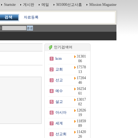
Startsite
게시판
메일
M1000선교사홈
Mission Magazine
자료등록
~
인기검색어
31301
kcm
06
17578
교회
13
17204
선교
46
16254
예수
61
13017
설교
02
12026
아시아
19
11859
세계
89
11420
선교회
26