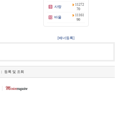
11272
사랑
70
11161
바울
90
[배너등록]
등록 및 조회
|