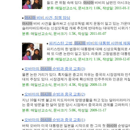
들도 큰 위험 속에 있다.
아시아
비비의 남편인 아시크는 
분류: 매일선교소식, 문서크기: 1.0K, 작성일: 2011-01-1
아시아
비비 사건, 정쟁 양상
아시아
비비 사건을 둘러싸고 신성모독법 폐지 운동이 일고 있는 가운데 이
슬라마바드에서는 신성모독법 개폐 추진에 반대하는 대대적인 시위가 벌어
분류: 매일선교소식, 문서크기: 1.5K, 작성일: 2011-01-07
파키스탄 고법,
아시아
비비의 대통령 사면에 제
파키스탄의 한 법원이 대통령에 대해 신성모독혐의로 
해 또 다른 논란이 일고 있다. 라호르 고등법원은 대통
분류: 매일선교소식, 문서크기: 1.1K, 작성일: 2010-12-0
오바마의
아시아
순방과 중국 교회(3)
물론 논란 거리가 있다. 혹자들은 종교의 자유는 중국의 시장경제와 민
대의 주장도 있다. 시장경제가 중국에 확산되면 민주주의와 인권은 저절로 
분류: 매일선교소식, 문서크기: 4.3K, 작성일: 2009-11-19
오바마의
아시아
순방과 중국 교회(2)
지난 10월 티벳 불교의 지도자이며 망명생활을 하고 있는 달라이라마가
는 중국 방문을 한 달여 앞둔 당시 시점에서 중국과의 관계를 고려하지 않을
분류: 매일선교소식, 문서크기: 5.0K, 작성일: 2009-11-17
오바마의
아시아
순방과 중국 교회(1)
버락 오바마 미국 대통령은 일본을 시작으로 한 그의 첫
아시아
순방길에