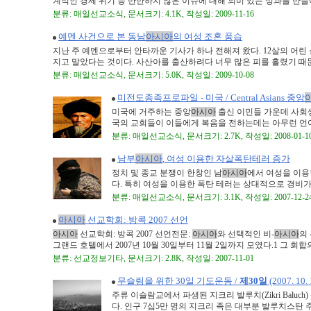
계적인 경제 위기 등 만만하지 않은 이슈에 대해 의미 있는 성과를 만들어 
분류: 매일선교소식, 문서크기: 4.1K, 작성일: 2009-11-16
예멘 사건으로 본 동남
아시아
의 여성 조혼 풍습
지난 주 예멘으로부터 안타까운 기사가 하나 전해져 왔다. 12살의 어린 
지고 말았다는 것이다. 사산아를 출산하려다 너무 많은 피를 흘렸기 때문이
분류: 매일선교소식, 문서크기: 5.0K, 작성일: 2009-10-08
미전도종족프로파일 - 미국 / Central Asians 중앙
미국에 거주하는 중앙
아시아
출신 이민들 가운데 사회
국의 교회들이 이들에게 복음을 전하는데는 아무런 언어적
분류: 매일선교소식, 문서크기: 2.7K, 작성일: 2008-01-1
남부
아시아
, 여성 이용한 자살폭탄테러 증가
정치 및 종교 분쟁이 한창인 남
아시아
에서 여성을 이용
다. 특히 여성을 이용한 폭탄 테러는 상대적으로 경비가 
분류: 매일선교소식, 문서크기: 3.1K, 작성일: 2007-12-2
아시아
선교학회: 방콕 2007 선언
아시아
선교학회: 방콕 2007 선언전문:
아시아
와 선택적인 비-
아시아
의
그랜드 호텔에서 2007년 10월 30일부터 11월 2일까지 모였다.1 그 회합의 
분류: 선교정보기타, 문서크기: 2.8K, 작성일: 2007-11-01
무슬림을 위한 30일 기도운동 /
제30일
(2007. 10.
주류 이슬람교에서 파생된 지크리 발루치(Zikri Baluch)
다. 인구 7십5만 명의 지크리 족은 대부분 발루치스탄 주에