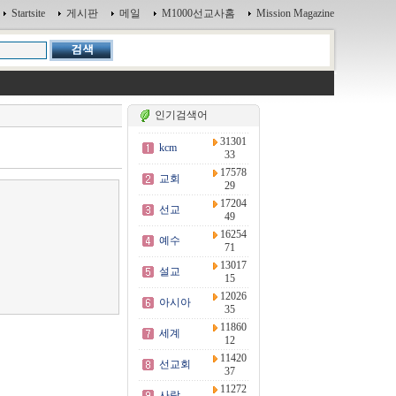
Startsite
게시판
메일
M1000선교사홈
Mission Magazine
인기검색어
31301
kcm
33
17578
교회
29
17204
선교
49
16254
예수
71
13017
설교
15
12026
아시아
35
11860
세계
12
11420
선교회
37
11272
사랑