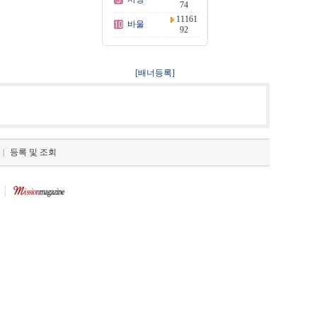
74
11161
바울
92
[배너등록]
등록 및 조회
|