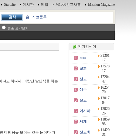
Startsite
게시판
메일
M1000선교사홈
Mission Magazine
홈
자료등록
한줄 요약보기
인기검색어
31301
kcm
17
17578
교회
17
17204
선교
일이냐고 하니까, 아람단 발단식을 하는
47
16254
예수
70
13017
설교
04
12026
아시아
26
11859
세계
98
11420
선교회
 먼저 반응을 보이는 것은 눈이다 가
31