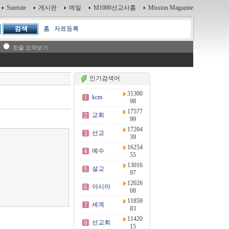
Startsite
게시판
메일
M1000선교사홈
Mission Magazine
홈
자료등록
한줄 요약보기
인기검색어
31300
kcm
98
17577
교회
99
17204
선교
39
16254
예수
55
13016
설교
97
12026
아시아
08
11859
세계
83
11420
선교회
15