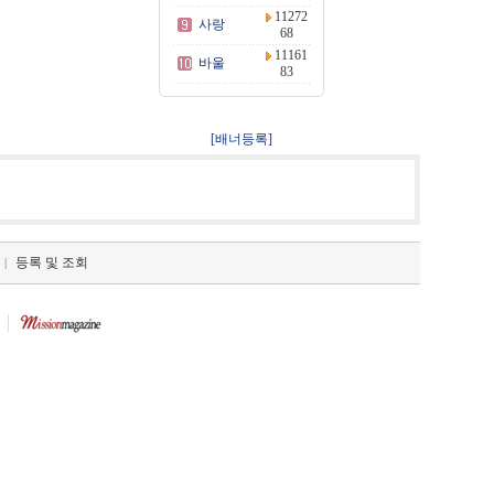
11272
사랑
68
11161
바울
83
[배너등록]
등록 및 조회
|