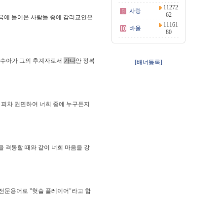
11272
사랑
62
천국에 들어온 사람들 중에 감리교인은
11161
바울
80
호수아가 그의 후계자로서
가나
안 정복
[배너등록]
 피차 권면하여 너희 중에 누구든지
 격동할 때와 같이 너희 마음을 강
 전문용어로 "헛슬 플레이어"라고 합