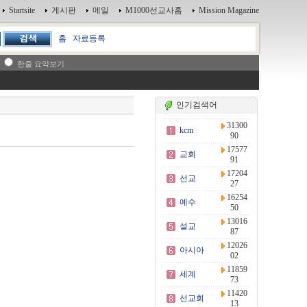
Startsite
게시판
메일
M1000선교사홈
Mission Magazine
홈
자료등록
한줄 요약보기
인기검색어
31300
kcm
90
17577
교회
91
17204
선교
27
16254
예수
50
13016
설교
87
12026
아시아
02
11859
세계
73
11420
선교회
13