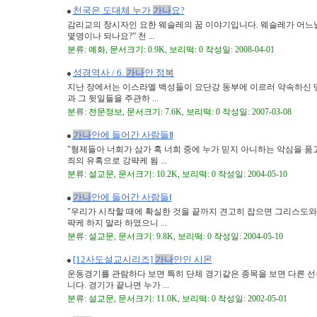
천국은 도대체 누가
가나
요?
감리교의 창시자인 요한 웨슬레의 꿈 이야기입니다. 웨슬레가 어느날
몇명이나 되나요?” 천 ...
분류: 예화, 문서크기: 0.9K, 보리떡: 0 작성일: 2008-04-01
성경역사 / 6.
가나
안 정복
지난 장에서는 이스라엘 백성들이 요단강 동부에 이르러 약속하신 
과 그 뒷일들을 주관하 ...
분류: 전문정보, 문서크기: 7.6K, 보리떡: 0 작성일: 2007-03-08
가나
안에 들어간 사람들Ⅱ
"형제들아 너희가 삼가 혹 너희 중에 누가 믿지 아니하는 악심을 
죄의 유혹으로 강퍅케 됨 ...
분류: 설교문, 문서크기: 10.2K, 보리떡: 0 작성일: 2004-05-10
가나
안에 들어간 사람들Ⅰ
"우리가 시작할 때에 확실한 것을 끝까지 견고히 잡으면 그리스도와
퍅케 하지 말라 하였으니 ...
분류: 설교문, 문서크기: 9.8K, 보리떡: 0 작성일: 2004-05-10
[12사도설교시리즈]
가나
안인 시몬
운동경기를 관람하다 보면 특히 단체 경기같은 종목을 보면 다른 선
니다. 경기가 끝나면 누가 ...
분류: 설교문, 문서크기: 11.0K, 보리떡: 0 작성일: 2002-05-01