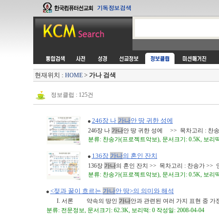
현재위치 :
>
가나 검색
HOME
정보클럽 : 125건
246장 나
가나
안 땅 귀한 성에
246장 나
가나
안 땅 귀한 성에 >> 목차고리 : 찬송
분류: 찬송가(프로젝트악보), 문서크기: 0.5K, 보리떡: 0
136장
가나
의 혼인 잔치
136장
가나
의 혼인 잔치 >> 목차고리 : 찬송가 >>
분류: 찬송가(프로젝트악보), 문서크기: 0.5K, 보리떡: 2
<젖과 꿀이 흐르는
가나
안 땅>의 의미와 해석
I. 서론 약속의 땅인
가나
안과 관련된 여러 가지 표현 중 가장
분류: 전문정보, 문서크기: 62.3K, 보리떡: 0 작성일: 2008-04-04