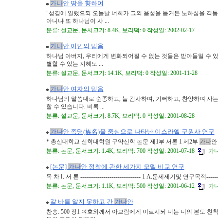
가나
안 땅을 향하여
"성경에 일렀으되 오늘날 너희가 그의 음성을 듣거든 노하심을 격동
아니냐 또 하나님이 사 ...
분류: 설교문, 문서크기: 8.4K, 보리떡: 0 작성일: 2002-02-17
가나
안 여인의 믿음
하나님 아버지, 우리에게 변화되어질 수 없는 것들은 받아들일 수 있는
별할 수 있는 지혜도 ...
분류: 설교문, 문서크기: 14.1K, 보리떡: 0 작성일: 2001-11-28
가나
안 여자의 믿음
하나님의 말씀대로 순종하고, 늘 감사하며, 기뻐하고, 찬양하며 사
할 수 있습니다. 비록 ...
분류: 설교문, 문서크기: 8.7K, 보리떡: 0 작성일: 2001-08-28
가나
안 족명(族名)을 중심으로 나타난 이스라엘 구원사 연구
* 총신대학교 신학대학원 구약신학 논문 제1부 서론 1 제2부
가나
안
분류: 논문, 문서크기: 1.4K, 보리떡: 700 작성일: 2001-07-18
가나안
[논문]
가나
안 정착에 관한 세가지 모델 비교 연구
목 차 Ⅰ. 서 론 ------------------------------- 1 A.문제제기및 연구목적------
분류: 논문, 문서크기: 1.1K, 보리떡: 500 작성일: 2001-06-12
가나안
갈 바를 알지 못하고 간
가나
안
찬송: 500 장1 여호와께서 아브람에게 이르시되 너는 너의 본토 친