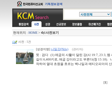
현재위치 :
>
슥1사전보기
HOME
사전 : 1건
나일강(Nile)
[성경지명]
(관리자)
뜻 : 검다 (1) 애굽의 사활이 달린 강(사 19:7, 23:3, 렘 4
길이 6,400키로, 애굽 강이라고도 부른다(창 15:1
작하여 열대 초원을 흐르는 백나일과 에티오피아의 산악의
[
1
]