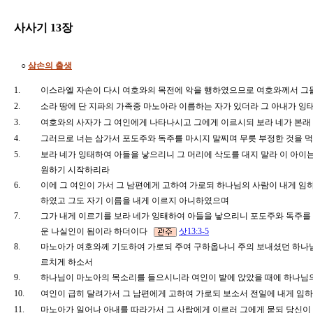
사사기 13장
○
삼손의 출생
1.
이스라엘 자손이 다시 여호와의 목전에 악을 행하였으므로 여호와께서 그
2.
소라 땅에 단 지파의 가족중 마노아라 이름하는 자가 있더라 그 아내가 
3.
여호와의 사자가 그 여인에게 나타나시고 그에게 이르시되 보라 네가 본
4.
그러므로 너는 삼가서 포도주와 독주를 마시지 말찌며 무릇 부정한 것을
5.
보라 네가 잉태하여 아들을 낳으리니 그 머리에 삭도를 대지 말라 이 아
원하기 시작하리라
6.
이에 그 여인이 가서 그 남편에게 고하여 가로되 하나님의 사람이 내게 임
하였고 그도 자기 이름을 내게 이르지 아니하였으며
7.
그가 내게 이르기를 보라 네가 잉태하여 아들을 낳으리니 포도주와 독주를 
운 나실인이 됨이라 하더이다
삿13:3-5
8.
마노아가 여호와께 기도하여 가로되 주여 구하옵나니 주의 보내셨던 하나님
르치게 하소서
9.
하나님이 마노아의 목소리를 들으시니라 여인이 밭에 앉았을 때에 하나님
10.
여인이 급히 달려가서 그 남편에게 고하여 가로되 보소서 전일에 내게 임
11.
마노아가 일어나 아내를 따라가서 그 사람에게 이르러 그에게 묻되 당신