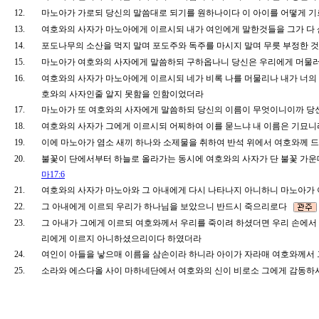
12.
마노아가 가로되 당신의 말씀대로 되기를 원하나이다 이 아이를 어떻게 
13.
여호와의 사자가 마노아에게 이르시되 내가 여인에게 말한것들을 그가 
14.
포도나무의 소산을 먹지 말며 포도주와 독주를 마시지 말며 무릇 부정한 것
15.
마노아가 여호와의 사자에게 말씀하되 구하옵나니 당신은 우리에게 머물러
16.
여호와의 사자가 마노아에게 이르시되 네가 비록 나를 머물리나 내가 너의
호와의 사자인줄 알지 못함을 인함이었더라
17.
마노아가 또 여호와의 사자에게 말씀하되 당신의 이름이 무엇이니이까 당
18.
여호와의 사자가 그에게 이르시되 어찌하여 이를 묻느냐 내 이름은 기묘
19.
이에 마노아가 염소 새끼 하나와 소제물을 취하여 반석 위에서 여호와께 
20.
불꽃이 단에서부터 하늘로 올라가는 동시에 여호와의 사자가 단 불꽃 가운
마17:6
21.
여호와의 사자가 마노아와 그 아내에게 다시 나타나지 아니하니 마노아가
22.
그 아내에게 이르되 우리가 하나님을 보았으니 반드시 죽으리로다
23.
그 아내가 그에게 이르되 여호와께서 우리를 죽이려 하셨더면 우리 손에서 
리에게 이르지 아니하셨으리이다 하였더라
24.
여인이 아들을 낳으매 이름을 삼손이라 하니라 아이가 자라매 여호와께서
25.
소라와 에스다올 사이 마하네단에서 여호와의 신이 비로소 그에게 감동