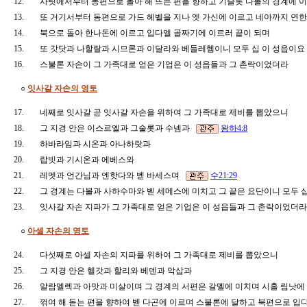
12.
사릿에서부터 동편으로 돌아 해 뜨는 편을 향하고 기슬롯 다볼의 경계에
13.
또 거기서부터 동편으로 가드 헤벨을 지나 엣 가신에 이르고 네아까지 
14.
북으로 돌아 한나돈에 이르고 입다엘 골짜기에 이르러 끝이 되며
15.
또 갓닷과 나할랄과 시므론과 이달라와 베들레헴이니 모두 십 이 성읍이요
16.
스불론 자손이 그 가족대로 얻은 기업은 이 성읍들과 그 촌락이었더라
○
잇사갈 자손의 영토
17.
네째로 잇사갈 곧 잇사갈 자손을 위하여 그 가족대로 제비를 뽑았으니
18.
그 지경 안은 이스르엘과 그술롯과 수넴과
왕하4:8
19.
하바라임과 시온과 아나하랏과
20.
랍빗과 기시온과 에베스와
21.
레멧과 언간님과 엔핫다와 벧 바세스며
수21:29
22.
그 경계는 다볼과 사하수마와 벧 세메스에 미치고 그 끝은 요단이니 모두 
23.
잇사갈 자손 지파가 그 가족대로 얻은 기업은 이 성읍들과 그 촌락이었더
○
아셀 자손의 영토
24.
다섯째로 아셀 자손의 지파를 위하여 그 가족대로 제비를 뽑았으니
25.
그 지경 안은 헬갓과 할리와 베덴과 악삽과
26.
알람멜렉과 아맛과 미살이며 그 경계의 서편은 갈멜에 미치며 시홀 림낫
27.
꺾여 해 돋는 편을 향하여 벧 다곤에 이르며 스불론에 달하고 북편으로 