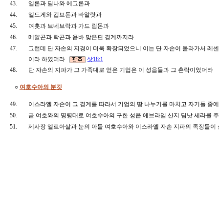
43.
엘론과 딤나와 에그론과
44.
엘드게와 깁브돈과 바알랏과
45.
여훗과 브네브락과 가드 림몬과
46.
메얄곤과 락곤과 욥바 맞은편 경계까지라
47.
그런데 단 자손의 지경이 더욱 확장되었으니 이는 단 자손이 올라가서 레센
이라 하였더라
삿18:1
48.
단 자손의 지파가 그 가족대로 얻은 기업은 이 성읍들과 그 촌락이었더라
○
여호수아의 분깃
49.
이스라엘 자손이 그 경계를 따라서 기업의 땅 나누기를 마치고 자기들 중
50.
곧 여호와의 명령대로 여호수아의 구한 성읍 에브라임 산지 딤낫 세라를
51.
제사장 엘르아살과 눈의 아들 여호수아와 이스라엘 자손 지파의 족장들이 