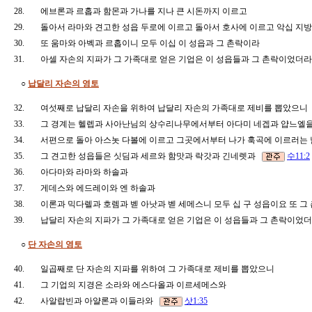
28.
에브론과 르홉과 함몬과 가나를 지나 큰 시돈까지 이르고
29.
돌아서 라마와 견고한 성읍 두로에 이르고 돌아서 호사에 이르고 악십 지방
30.
또 움마와 아벡과 르홉이니 모두 이십 이 성읍과 그 촌락이라
31.
아셀 자손의 지파가 그 가족대로 얻은 기업은 이 성읍들과 그 촌락이었더
○
납달리 자손의 영토
32.
여섯째로 납달리 자손을 위하여 납달리 자손의 가족대로 제비를 뽑았으
33.
그 경계는 헬렙과 사아난님의 상수리나무에서부터 아다미 네겝과 얍느엘을
34.
서편으로 돌아 아스놋 다볼에 이르고 그곳에서부터 나가 훅곡에 이르러는 
35.
그 견고한 성읍들은 싯딤과 세르와 함맛과 락갓과 긴네렛과
수11:2
36.
아다마와 라마와 하솔과
37.
게데스와 에드레이와 엔 하솔과
38.
이론과 믹다렐과 호렘과 벧 아낫과 벧 세메스니 모두 십 구 성읍이요 또 
39.
납달리 자손의 지파가 그 가족대로 얻은 기업은 이 성읍들과 그 촌락이
○
단 자손의 영토
40.
일곱째로 단 자손의 지파를 위하여 그 가족대로 제비를 뽑았으니
41.
그 기업의 지경은 소라와 에스다올과 이르세메스와
42.
사알랍빈과 아얄론과 이들라와
삿1:35