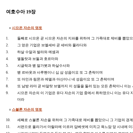
여호수아 19장
○
시므온 자손의 영토
1.
둘째로 시므온 곧 시므온 자손의 지파를 위하여 그 가족대로 제비를 뽑았
2.
그 얻은 기업은 브엘세바 곧 세바와 몰라다와
3.
하살 수알과 발라와 에셈과
4.
엘돌랏과 브둘과 호르마와
5.
시글락과 벧 말가봇과 하살수사와
6.
벧 르바옷과 사루헨이니 십 삼 성읍이요 또 그 촌락이며
7.
또 아인과 림몬과 에델과 아산이니 네 성읍이요 또 그 촌락이며
8.
또 남방 라마 곧 바알랏 브엘까지 이 성들을 둘러 있는 모든 촌락이니 이
9.
시므온 자손의 이 기업은 유다 자손의 기업 중에서 취하였으니 이는 유다
더라
○
스블론 자손의 영토
10.
세째로 스불론 자손을 위하여 그 가족대로 제비를 뽑았으니 그 기업의 경
11.
서편으로 올라가서 마랄라에 이르러 답베셋에 미치고 욕느암 앞 시내에 