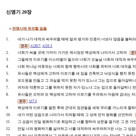
신명기 20장
○
전쟁시에 유의할 일들
1.
네가 나가 대적과 싸우려할 때에 말과 병거와 민중이 너보다 많음을 볼찌라
시20:7
,
사31:1
2.
너희가 싸울 곳에 가까이 가거든 제사장은 백성에게 나아가서 고하여
3.
그들에게 이르기를 이스라엘아 들으라 너희가 오늘날 너희의 대적과 싸우려
4.
너희 하나님 여호와는 너희와 함께 행하시며 너희를 위하여 너희 대적을
5.
유사들은 백성에게 고하여 이르기를 새 집을 건축하고 낙성식을 행치 못한
6.
포도원을 만들고 그 과실을 먹지 못한 자가 있느냐 그는 집으로 돌아갈찌
7.
여자와 약혼하고 그를 취하지 못한 자가 있느냐 그는 집으로 돌아갈찌니 
8.
유사들은 오히려 또 백성에게 고하여 이르기를 두려워서 마음에 겁내는 자
삿7:3
9.
백성에게 이르기를 필한 후에 군대의 장관들을 세워 무리를 거느리게 할
10.
네가 어떤 성읍으로 나아가서 치려할 때에 그 성에 먼저 평화를 선언하라
11.
그 성읍이 만일 평화하기로 회답하고 너를 향하여 성문을 열거든 그 온 거
12.
만일 너와 평화하기를 싫어하고 너를 대적하여 싸우려하거든 너는 그 성
13.
네 하나님 여호와께서 그 성읍을 네 손에 붙이시거든 너는 칼날로 그 속의