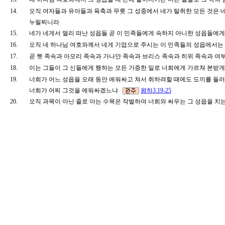
14.
오직 여자들과 유아들과 육축과 무릇 그 성중에서 네가 탈취한 모든 것은 
누릴찌니라
15.
네가 네게서 멀리 떠난 성읍들 곧 이 민족들에게 속하지 아니한 성읍들
16.
오직 네 하나님 여호와께서 네게 기업으로 주시는 이 민족들의 성읍에서는
17.
곧 헷 족속과 아모리 족속과 가나안 족속과 브리스 족속과 히위 족속과 
18.
이는 그들이 그 신들에게 행하는 모든 가증한 일로 너희에게 가르쳐 본받
19.
너희가 어느 성읍을 오래 동안 에워싸고 쳐서 취하려할 때에도 도끼를 둘러
너희가 어찌 그것을 에워싸겠느냐
왕하3:19-25
20.
오직 과목이 아닌 줄로 아는 수목은 작벌하여 너희와 싸우는 그 성읍을 