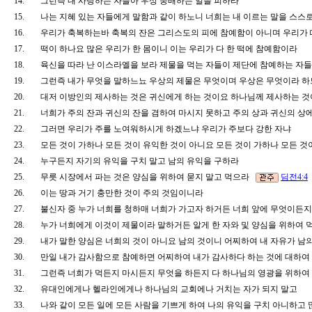
14.
그런즉 내 사랑하는 자들아 우상 숭배하는 일을 피하라
15.
나는 지혜 있는 자들에게 말함과 같이 하노니 너희는 내 이르는 말을 스
16.
우리가 축복하는바 축복의 잔은 그리스도의 피에 참예함이 아니며 우리가
17.
떡이 하나요 많은 우리가 한 몸이니 이는 우리가 다 한 떡에 참예함이라
18.
육신을 따라 난 이스라엘을 보라 제물을 먹는 자들이 제단에 참예하는 자
19.
그런즉 내가 무엇을 말하느뇨 우상의 제물은 무엇이며 우상은 무엇이라 
20.
대저 이방인의 제사하는 것은 귀신에게 하는 것이요 하나님께 제사하는 것
21.
너희가 주의 잔과 귀신의 잔을 겸하여 마시지 못하고 주의 상과 귀신의 
22.
그러면 우리가 주를 노여워하시게 하겠느냐 우리가 주보다 강한 자냐
23.
모든 것이 가하나 모든 것이 유익한 것이 아니요 모든 것이 가하나 모든 
24.
누구든지 자기의 유익을 구치 말고 남의 유익을 구하라
25.
무릇 시장에서 파는 것은 양심을 위하여 묻지 말고 먹으라
딤전4:4
26.
이는 땅과 거기 충만한 것이 주의 것임이니라
27.
불신자 중 누가 너희를 청하매 너희가 가고자 하거든 너희 앞에 무엇이든지
28.
누가 너희에게 이것이 제물이라 말하거든 알게 한 자와 및 양심을 위하여
29.
내가 말한 양심은 너희의 것이 아니요 남의 것이니 어찌하여 내 자유가 
30.
만일 내가 감사함으로 참예하면 어찌하여 내가 감사하다 하는 것에 대하
31.
그런즉 너희가 먹든지 마시든지 무엇을 하든지 다 하나님의 영광을 위하
32.
유대인에게나 헬라인에게나 하나님의 교회에나 거치는 자가 되지 말고
33.
나와 같이 모든 일에 모든 사람을 기쁘게 하여 나의 유익을 구치 아니하고