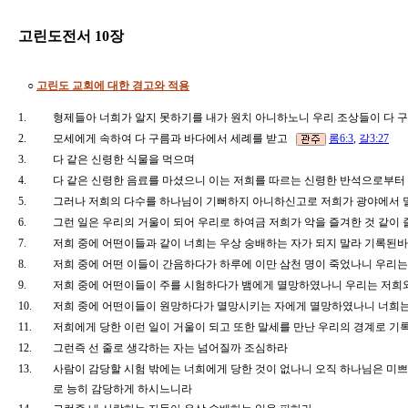
고린도전서 10장
○
고린도 교회에 대한 경고와 적용
1.
형제들아 너희가 알지 못하기를 내가 원치 아니하노니 우리 조상들이 다 
2.
모세에게 속하여 다 구름과 바다에서 세례를 받고
롬6:3
,
갈3:27
3.
다 같은 신령한 식물을 먹으며
4.
다 같은 신령한 음료를 마셨으니 이는 저희를 따르는 신령한 반석으로부
5.
그러나 저희의 다수를 하나님이 기뻐하지 아니하신고로 저희가 광야에서
6.
그런 일은 우리의 거울이 되어 우리로 하여금 저희가 악을 즐겨한 것 같이
7.
저희 중에 어떤이들과 같이 너희는 우상 숭배하는 자가 되지 말라 기록된
8.
저희 중에 어떤 이들이 간음하다가 하루에 이만 삼천 명이 죽었나니 우리
9.
저희 중에 어떤이들이 주를 시험하다가 뱀에게 멸망하였나니 우리는 저희
10.
저희 중에 어떤이들이 원망하다가 멸망시키는 자에게 멸망하였나니 너희
11.
저희에게 당한 이런 일이 거울이 되고 또한 말세를 만난 우리의 경계로
12.
그런즉 선 줄로 생각하는 자는 넘어질까 조심하라
13.
사람이 감당할 시험 밖에는 너희에게 당한 것이 없나니 오직 하나님은 미쁘
로 능히 감당하게 하시느니라