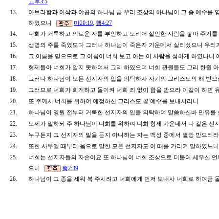
고후3:5
13.
아브라함과 이삭과 야곱의 하나님 곧 우리 조상의 하나님이 그 종 예수를 
하였으니
마20:19
,
행4:27
14.
너희가 거룩하고 의로운 자를 부인하고 도리어 살인한 사람을 놓아 주기
15.
생명의 주를 죽였도다 그러나 하나님이 죽은자 가운데서 살리셨으니 우리
16.
그 이름을 믿으므로 그 이름이 너희 보고 아는 이 사람을 성하게 하였나니
17.
형제들아 너희가 알지 못하여서 그리 하였으며 너희 관원들도 그리 한줄
18.
그러나 하나님이 모든 선지자의 입을 의탁하사 자기의 그리스도의 해 받으
19.
그러므로 너희가 회개하고 돌이켜 너희 죄 없이 함을 받으라 이같이 하면
20.
또 주께서 너희를 위하여 예정하신 그리스도 곧 예수를 보내시리니
21.
하나님이 영원 전부터 거룩한 선지자의 입을 의탁하여 말씀하신바 만유를
22.
모세가 말하되 주 하나님이 너희를 위하여 너희 형제 가운데서 나 같은 선
23.
누구든지 그 선지자의 말을 듣지 아니하는 자는 백성 중에서 멸망 받으리
24.
또한 사무엘 때부터 옴으로 말한 모든 선지자도 이 때를 가리켜 말하였
25.
너희는 선지자들의 자손이요 또 하나님이 너희 조상으로 더불어 세우신 언
으니
행2:39
26.
하나님이 그 종을 세워 복 주시려고 너희에게 먼저 보내사 너희로 하여금