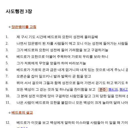
사도행전 3장
○
앉은뱅이를 고침
1.
제 구시 기도 시간에 베드로와 요한이 성전에 올라갈쌔
2.
나면서 앉은뱅이 된 자를 사람들이 메고 오니 이는 성전에 들어가는 사람
3.
그가 베드로와 요한이 성전에 들어 가려함을 보고 구걸하거늘
4.
베드로가 요한으로 더불어 주목하여 가로되 우리를 보라 하니
5.
그가 저희에게 무엇을 얻을까 하여 바라보거늘
6.
베드로가 가로되 은과 금은 내게 없거니와 내게 있는 것으로 네게 주노니
7.
오른손을 잡아 일으키니 발과 발목이 곧 힘을 얻고
8.
뛰어 서서 걸으며 그들과 함께 성전으로 들어 가면서 걷기도 하고 뛰기도
9.
모든 백성이 그 걷는 것과 및 하나님을 찬미함을 보고
행4:16
,
행4:2
10.
그 본래 성전 미문에 앉아 구걸하던 사람인줄 알고 그의 당한 일을 인하여
11.
나은 사람이 베드로와 요한을 붙잡으니 모든 백성이 크게 놀라며 달려 
○
베드로의 설교
12.
베드로가 이것을 보고 백성에게 말하되 이스라엘 사람들아 이 일을 왜 기