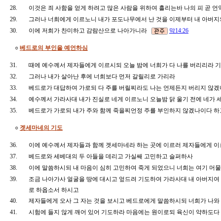
28.
이것은 죄 사함을 얻게 하려고 많은 사람을 위하여 흘리는바 나의 피 곧 
29.
그러나 너희에게 이르노니 내가 포도나무에서 난 것을 이제부터 내 아버
30.
이에 저희가 찬미하고 감람산으로 나아가니라
막14:26
○
베드로의 부인을 예언하심
31.
때에 예수께서 제자들에게 이르시되 오늘 밤에 너희가 다 나를 버리리라 
32.
그러나 내가 살아난 후에 너희보다 먼저 갈릴리로 가리라
33.
베드로가 대답하여 가로되 다 주를 버릴찌라도 나는 언제든지 버리지 
34.
예수께서 가라사대 내가 진실로 네게 이르노니 오늘밤 닭 울기 전에 네가
35.
베드로가 가로되 내가 주와 함께 죽을찌언정 주를 부인하지 않겠나이다 하
○
겟세마네의 기도
36.
이에 예수께서 제자들과 함께 겟세마네라 하는 곳에 이르러 제자들에게 이
37.
베드로와 세베대의 두 아들을 데리고 가실쌔 고민하고 슬퍼하사
38.
이에 말씀하시되 내 마음이 심히 고민하여 죽게 되었으니 너희는 여기 머
39.
조금 나아가사 얼굴을 땅에 대시고 엎드려 기도하여 가라사대 내 아버지여
로 하옵소서 하시고
40.
제자들에게 오사 그 자는 것을 보시고 베드로에게 말씀하시되 너희가 나와 
41.
시험에 들지 않게 깨어 있어 기도하라 마음에는 원이로되 육신이 약하도