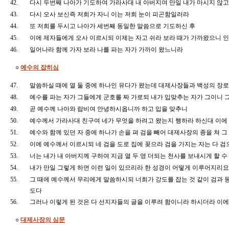
42.
다시 두번째 나아가 기도하여 가라사대 내 아버지여 만일 내가 마시지 않
43.
다시 오사 보신즉 저희가 자니 이는 저희 눈이 피곤함일러라
44.
또 저희를 두시고 나아가 세번째 동일한 말씀으로 기도하신 후
45.
이에 제자들에게 오사 이르시되 이제는 자고 쉬라 보라 때가 가까왔으니
46.
일어나라 함께 가자 보라 나를 파는 자가 가까이 왔느니라
○
예수의 잡히심
47.
말씀하실 때에 열 둘 중에 하나인 유다가 왔는데 대제사장들과 백성의 장
48.
예수를 파는 자가 그들에게 군호를 짜 가로되 내가 입맞추는 자가 그이니
49.
곧 예수께 나아와 랍비여 안녕하시옵니까 하고 입을 맞추니
50.
예수께서 가라사대 친구여 네가 무엇을 하려고 왔는지 행하라 하신대 이에
51.
예수와 함께 있던 자 중에 하나가 손을 펴 검을 빼어 대제사장의 종을 쳐
52.
이에 예수께서 이르시되 네 검을 도로 집에 꽂으라 검을 가지는 자는 다
53.
너는 내가 내 아버지께 구하여 지금 열 두 영 더되는 천사를 보내시게 할 
54.
내가 만일 그렇게 하면 이런 일이 있으리라 한 성경이 어떻게 이루어지리
55.
그 때에 예수께서 무리에게 말씀하시되 너희가 강도를 잡는 것 같이 검과 
도다
56.
그러나 이렇게 된 것은 다 선지자들의 글을 이루려 함이니라 하시더라 이
○
대제사장의 심문