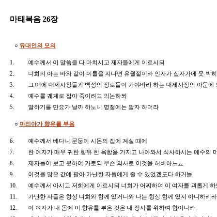
마태복음 26장
○
유대인의 모의
1.
예수께서 이 말씀을 다 마치시고 제자들에게 이르시되
2.
너희의 아는 바와 같이 이틀을 지나면 유월절이라 인자가 십자가에 못 
3.
그 때에 대제사장들과 백성의 장로들이 가야바라 하는 대제사장의 아문에
4.
예수를 궤계로 잡아 죽이려고 의논하되
5.
말하기를 민요가 날까 하노니 명절에는 말자 하더라
○
마리아가 향유를 부음
6.
예수께서 베다니 문둥이 시몬의 집에 계실 때에
7.
한 여자가 매우 귀한 향유 한 옥합을 가지고 나아와서 식사하시는 예수의
8.
제자들이 보고 분하여 가로되 무슨 의사로 이것을 허비하느뇨
9.
이것을 많은 값에 팔아 가난한 자들에게 줄 수 있었겠도다 하거늘
10.
예수께서 아시고 저희에게 이르시되 너희가 어찌하여 이 여자를 괴롭게 
11.
가난한 자들은 항상 너희와 함께 있거니와 나는 항상 함께 있지 아니하리
12.
이 여자가 내 몸에 이 향유를 부은 것은 내 장사를 위하여 함이니라