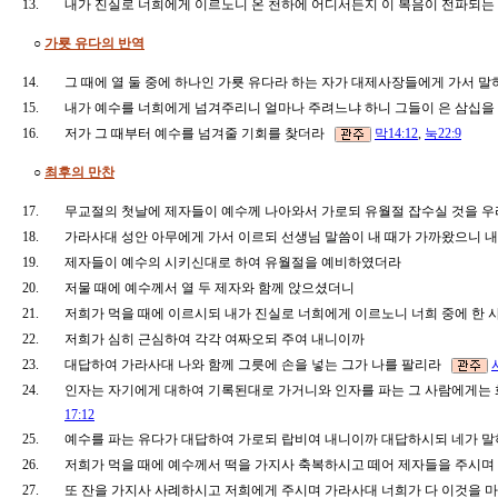
13.
내가 진실로 너희에게 이르노니 온 천하에 어디서든지 이 복음이 전파되는
○
가룟 유다의 반역
14.
그 때에 열 둘 중에 하나인 가룟 유다라 하는 자가 대제사장들에게 가서 
15.
내가 예수를 너희에게 넘겨주리니 얼마나 주려느냐 하니 그들이 은 삼십
16.
저가 그 때부터 예수를 넘겨줄 기회를 찾더라
막14:12
,
눅22:9
○
최후의 만찬
17.
무교절의 첫날에 제자들이 예수께 나아와서 가로되 유월절 잡수실 것을
18.
가라사대 성안 아무에게 가서 이르되 선생님 말씀이 내 때가 가까왔으니 
19.
제자들이 예수의 시키신대로 하여 유월절을 예비하였더라
20.
저물 때에 예수께서 열 두 제자와 함께 앉으셨더니
21.
저희가 먹을 때에 이르시되 내가 진실로 너희에게 이르노니 너희 중에 한
22.
저희가 심히 근심하여 각각 여짜오되 주여 내니이까
23.
대답하여 가라사대 나와 함께 그릇에 손을 넣는 그가 나를 팔리라
24.
인자는 자기에게 대하여 기록된대로 가거니와 인자를 파는 그 사람에게는 
17:12
25.
예수를 파는 유다가 대답하여 가로되 랍비여 내니이까 대답하시되 네가
26.
저희가 먹을 때에 예수께서 떡을 가지사 축복하시고 떼어 제자들을 주시며
27.
또 잔을 가지사 사례하시고 저희에게 주시며 가라사대 너희가 다 이것을