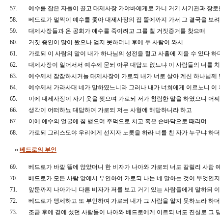
57.
예수를 잡은 자들이 끌고 대제사장 가야바에게로 가니 거기 서기관과 장
58.
베드로가 멀찍이 예수를 좇아 대제사장의 집 뜰에까지 가서 그 결국을 보
59.
대제사장들과 온 공회가 예수를 죽이려고 그를 칠 거짓증거를 찾으매
60.
거짓 증인이 많이 왔으나 얻지 못하더니 후에 두 사람이 와서
61.
가로되 이 사람의 말이 내가 하나님의 성전을 헐고 사흘에 지을 수 있다 
62.
대제사장이 일어서서 예수께 묻되 아무 대답도 없느냐 이 사람들의 너를 
63.
예수께서 잠잠하시거늘 대제사장이 가로되 내가 너로 살아 계신 하나님께
64.
예수께서 가라사대 네가 말하였느니라 그러나 내가 너희에게 이르노니 이 
65.
이에 대제사장이 자기 옷을 찢으며 가로되 저가 참람한 말을 하였으니 어찌
66.
생각이 어떠하뇨 대답하여 가로되 저는 사형에 해당하니라 하고
67.
이에 예수의 얼굴에 침 뱉으며 주먹으로 치고 혹은 손바닥으로 때리며
68.
가로되 그리스도야 우리에게 선지자 노릇을 하라 너를 친 자가 누구냐 
○
베드로의 부인
69.
베드로가 바깥 뜰에 앉았더니 한 비자가 나아와 가로되 너도 갈릴리 사람
70.
베드로가 모든 사람 앞에서 부인하여 가로되 나는 네 말하는 것이 무엇인
71.
앞문까지 나아가니 다른 비자가 저를 보고 거기 있는 사람들에게 말하되 
72.
베드로가 맹세하고 또 부인하여 가로되 내가 그 사람을 알지 못하노라 
73.
조금 후에 곁에 섰던 사람들이 나아와 베드로에게 이르되 너도 진실로 그