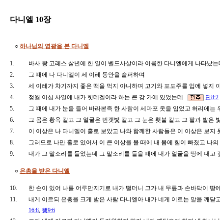
다니엘 10장
○
하나님의 영광을 본 다니엘
1.
바사 왕 고레스 삼년에 한 일이 벨드사살이라 이름한 다니엘에게 나타났는데
2.
그 때에 나 다니엘이 세 이레 동안을 슬퍼하며
3.
세 이레가 차기까지 좋은 떡을 먹지 아니하며 고기와 포도주를 입에 넣지
4.
정월 이십 사일에 내가 힛데겔이라 하는 큰 강 가에 있었는데
단8:2
5.
그 때에 내가 눈을 들어 바라본즉 한 사람이 세마포 옷을 입었고 허리에는
6.
그 몸은 황옥 같고 그 얼굴은 번갯빛 같고 그 눈은 횃불 같고 그 팔과 발
7.
이 이상은 나 다니엘이 홀로 보았고 나와 함께한 사람들은 이 이상은 보
8.
그러므로 나만 홀로 있어서 이 큰 이상을 볼 때에 내 몸에 힘이 빠졌고 
9.
내가 그 말소리를 들었는데 그 말소리를 들을 때에 내가 얼굴을 땅에 대
○
은총을 받은 다니엘
10.
한 손이 있어 나를 어루만지기로 내가 떨더니 그가 내 무릎과 손바닥이 
11.
내게 이르되 은총을 크게 받은 사람 다니엘아 내가 네게 이르는 말을 깨닫
16:8
,
행9:6