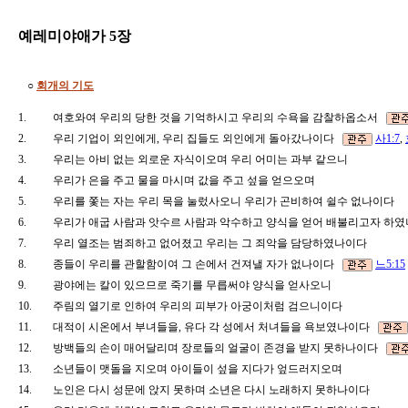
예레미야애가 5장
○
회개의 기도
1.
여호와여 우리의 당한 것을 기억하시고 우리의 수욕을 감찰하옵소서
2.
우리 기업이 외인에게, 우리 집들도 외인에게 돌아갔나이다
사1:7
,
3.
우리는 아비 없는 외로운 자식이오며 우리 어미는 과부 같으니
4.
우리가 은을 주고 물을 마시며 값을 주고 섶을 얻으오며
5.
우리를 쫓는 자는 우리 목을 눌렀사오니 우리가 곤비하여 쉴수 없나이다
6.
우리가 애굽 사람과 앗수르 사람과 악수하고 양식을 얻어 배불리고자 
7.
우리 열조는 범죄하고 없어졌고 우리는 그 죄악을 담당하였나이다
8.
종들이 우리를 관할함이여 그 손에서 건져낼 자가 없나이다
느5:15
9.
광야에는 칼이 있으므로 죽기를 무릅써야 양식을 얻사오니
10.
주림의 열기로 인하여 우리의 피부가 아궁이처럼 검으니이다
11.
대적이 시온에서 부녀들을, 유다 각 성에서 처녀들을 욕보였나이다
12.
방백들의 손이 매어달리며 장로들의 얼굴이 존경을 받지 못하나이다
13.
소년들이 맷돌을 지오며 아이들이 섶을 지다가 엎드러지오며
14.
노인은 다시 성문에 앉지 못하며 소년은 다시 노래하지 못하나이다