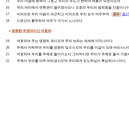
15.
우리 마음에 희락이 그쳤고 우리의 무도가 변하여 애통이 되었사오며
16.
우리 머리에서 면류관이 떨어졌사오니 오호라 우리의 범죄함을 인함이
17.
이러므로 우리 마음이 피곤하고 이러므로 우리 눈이 어두우며
욥17
18.
시온산이 황무하여 여우가 거기서 노나이다
○
영원한 주권자이신 여호와
19.
여호와여 주는 영원히 계시오며 주의 보좌는 세세에 미치나이다
20.
주께서 어찌하여 우리를 영원히 잊으시오며 우리를 이같이 오래 버리시
21.
여호와여 우리를 주께로 돌이키소서 그리하시면 우리가 주께로 돌아 가겠
22.
주께서 우리를 아주 버리셨사오며 우리에게 진노하심이 특심하시니이다