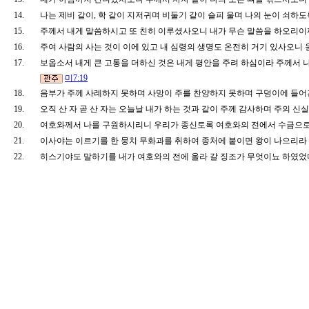
14.
나는 제비 같이, 학 같이 지저귀며 비둘기 같이 슬피 울며 나의 눈이 쇠
15.
주께서 내게 말씀하시고 또 친히 이루셨사오니 내가 무슨 말씀을 하오리이
16.
주여 사람의 사는 것이 이에 있고 내 심령의 생명도 온전히 거기 있사오
17.
보옵소서 내게 큰 고통을 더하신 것은 내게 평안을 주려 하심이라 주께서
미7:19
18.
음부가 주께 사례하지 못하며 사망이 주를 찬양하지 못하며 구덩이에 들어
19.
오직 산 자 곧 산 자는 오늘날 내가 하는 것과 같이 주께 감사하며 주의 
20.
여호와께서 나를 구원하시리니 우리가 종신토록 여호와의 전에서 수금으
21.
이사야는 이르기를 한 뭉치 무화과를 취하여 종처에 붙이면 왕이 나으리
22.
히스기야도 말하기를 내가 여호와의 전에 올라 갈 징조가 무엇이뇨 하였