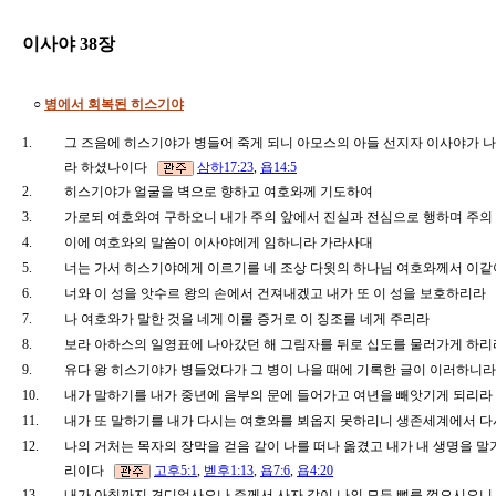
이사야 38장
○
병에서 회복된 히스기야
1.
그 즈음에 히스기야가 병들어 죽게 되니 아모스의 아들 선지자 이사야가 
라 하셨나이다
삼하17:23
,
욥14:5
2.
히스기야가 얼굴을 벽으로 향하고 여호와께 기도하여
3.
가로되 여호와여 구하오니 내가 주의 앞에서 진실과 전심으로 행하며 주의
4.
이에 여호와의 말씀이 이사야에게 임하니라 가라사대
5.
너는 가서 히스기야에게 이르기를 네 조상 다윗의 하나님 여호와께서 이같
6.
너와 이 성을 앗수르 왕의 손에서 건져내겠고 내가 또 이 성을 보호하리라
7.
나 여호와가 말한 것을 네게 이룰 증거로 이 징조를 네게 주리라
8.
보라 아하스의 일영표에 나아갔던 해 그림자를 뒤로 십도를 물러가게 하
9.
유다 왕 히스기야가 병들었다가 그 병이 나을 때에 기록한 글이 이러하니
10.
내가 말하기를 내가 중년에 음부의 문에 들어가고 여년을 빼앗기게 되리
11.
내가 또 말하기를 내가 다시는 여호와를 뵈옵지 못하리니 생존세계에서 다
12.
나의 거처는 목자의 장막을 걷음 같이 나를 떠나 옮겼고 내가 내 생명을 
리이다
고후5:1
,
벧후1:13
,
욥7:6
,
욥4:20
13.
내가 아침까지 견디었사오나 주께서 사자 같이 나의 모든 뼈를 꺾으시오