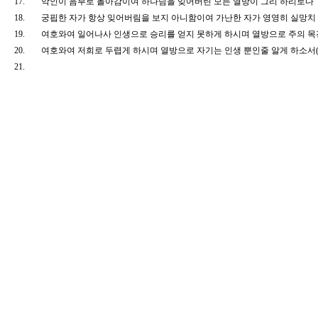
17.
악인이 음부로 돌아감이여 하나님을 잊어버린 모든 열방이 그리 하리로
18.
궁핍한 자가 항상 잊어버림을 보지 아니함이여 가난한 자가 영영히 실망
19.
여호와여 일어나사 인생으로 승리를 얻지 못하게 하시며 열방으로 주의 
20.
여호와여 저희로 두렵게 하시며 열방으로 자기는 인생 뿐인줄 알게 하소서
21.