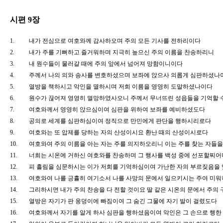
시편 9장
1.
내가 전심으로 여호와께 감사하오며 주의 모든 기사를 전하리이다
2.
내가 주를 기뻐하고 즐거워하며 지극히 높으신 주의 이름을 찬송하리니
3.
내 원수들이 물러갈 때에 주의 앞에서 넘어져 망함이니이다
4.
주께서 나의 의와 송사를 변호하셨으며 보좌에 앉으사 의롭게 심판하셨
5.
열방을 책하시고 악인을 멸하시며 저희 이름을 영영히 도말하셨나이다
6.
원수가 끊어져 영영히 멸망하였사오니 주께서 무너뜨린 성읍들을 기억할
7.
여호와께서 영영히 앉으심이여 심판을 위하여 보좌를 예비하셨도다
8.
공의로 세계를 심판하심이여 정직으로 만민에게 판단을 행하시리로다
9.
여호와는 또 압제를 당하는 자의 산성이시요 환난 때의 산성이시로다
10.
여호와여 주의 이름을 아는 자는 주를 의지하오리니 이는 주를 찾는 자
11.
너희는 시온에 거하신 여호와를 찬송하며 그 행사를 백성 중에 선포할찌
12.
피 흘림을 심문하시는 이가 저희를 기억하심이여 가난한 자의 부르짖음
13.
여호와여 나를 긍휼히 여기소서 나를 사망의 문에서 일으키시는 주여 미
14.
그리하시면 내가 주의 찬송을 다 전할 것이요 딸 같은 시온의 문에서 주
15.
열방은 자기가 판 웅덩이에 빠짐이여 그 숨긴 그물에 자기 발이 걸렸도다
16.
여호와께서 자기를 알게 하사 심판을 행하셨음이여 악인은 그 손으로 행한