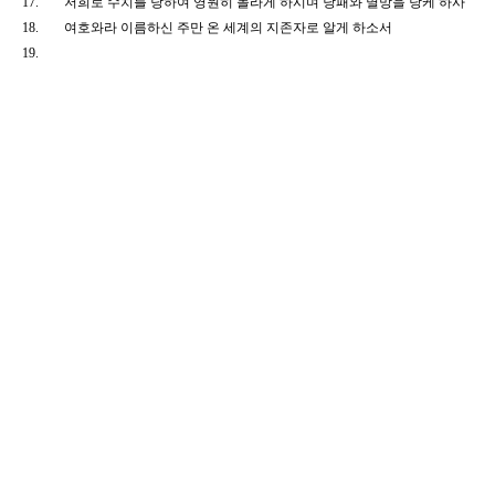
17.
저희로 수치를 당하여 영원히 놀라게 하시며 낭패와 멸망을 당케 하사
18.
여호와라 이름하신 주만 온 세계의 지존자로 알게 하소서
19.