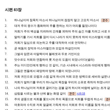
시편 83장
1.
하나님이여 침묵치 마소서 하나님이여 잠잠치 말고 고요치 마소서
2.
대저 주의 원수가 훤화하며 주를 한하는 자가 머리를 들었나이다
3.
저희가 주의 백성을 치려하여 간계를 꾀하며 주의 숨긴 자를 치려고 서로
4.
말하기를 가서 저희를 끊어 다시 나라가 되지 못하게 하여 이스라엘의 이
5.
저희가 일심으로 의논하고 주를 대적하여 서로 언약하니
6.
곧 에돔의 장막과 이스마엘인과 모압과 하갈인이며
7.
그발과 암몬과 아말렉이며 블레셋과 두로 거민이요
8.
앗수르도 저희와 연합하여 롯 자손의 도움이 되었나이다(셀라)
9.
주는 미디안인에게 행하신 것 같이, 기손 시내에서 시스라와 야빈에게 행
10.
그들은 엔돌에서 패망하여 땅에 거름이 되었나이다
11.
저희 귀인으로 오렙과 스엡 같게 하시며 저희 모든 방백으로 세바와 살문
12.
저희가 말하기를 우리가 하나님의 목장을 우리의 소유로 취하자 하였나
13.
나의 하나님이여 저희로 굴러가는 검불 같게 하시며 바람에 날리는 초개 
14.
삼림을 사르는 불과 산에 붙는 화염 같이
사9:18
15.
주의 광풍으로 저희를 쫓으시며 주의 폭풍으로 저희를 두렵게 하소서
16.
여호와여 수치로 저희 얼굴에 가득케 하사 저희로 주의 이름을 찾게 하소