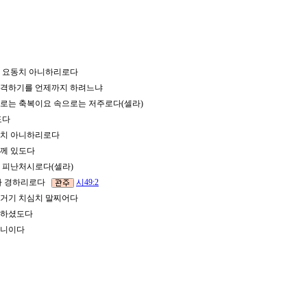
다
크게 요동치 아니하리로다
 박격하기를 언제까지 하려느냐
으로는 축복이요 속으로는 저주로다(셀라)
는도다
요동치 아니하리로다
님께 있도다
의 피난처시로다(셀라)
보다 경하리로다
시49:2
도 거기 치심치 말찌어다
다 하셨도다
심이니이다