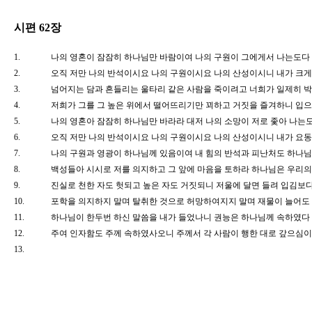
시편 62장
1.
나의 영혼이 잠잠히 하나님만 바람이여 나의 구원이 그에게서 나는도
2.
오직 저만 나의 반석이시요 나의 구원이시요 나의 산성이시니 내가 
3.
넘어지는 담과 흔들리는 울타리 같은 사람을 죽이려고 너희가 일제히
4.
저희가 그를 그 높은 위에서 떨어뜨리기만 꾀하고 거짓을 즐겨하니 입
5.
나의 영혼아 잠잠히 하나님만 바라라 대저 나의 소망이 저로 좇아 나
6.
오직 저만 나의 반석이시요 나의 구원이시요 나의 산성이시니 내가 
7.
나의 구원과 영광이 하나님께 있음이여 내 힘의 반석과 피난처도 하나
8.
백성들아 시시로 저를 의지하고 그 앞에 마음을 토하라 하나님은 우리
9.
진실로 천한 자도 헛되고 높은 자도 거짓되니 저울에 달면 들려 입김
10.
포학을 의지하지 말며 탈취한 것으로 허망하여지지 말며 재물이 늘어
11.
하나님이 한두번 하신 말씀을 내가 들었나니 권능은 하나님께 속하였
12.
주여 인자함도 주께 속하였사오니 주께서 각 사람이 행한 대로 갚으
13.