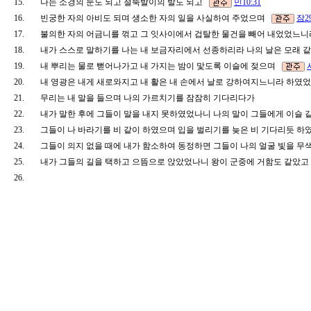
15.
나는 소경의 눈도 되고 절뚝발이의 발도 되고
민10:31
16.
빈궁한 자의 아비도 되며 생소한 자의 일을 사실하여 주었으며
잠29
17.
불의한 자의 어금니를 꺾고 그 잇사이에서 겁탈한 물건을 빼어 내었었느
18.
내가 스스로 말하기를 나는 내 보금자리에서 선종하리라 나의 날은 모래 
19.
내 뿌리는 물로 뻗어나가고 내 가지는 밤이 맟도록 이슬에 젖으며
20.
내 영광은 내게 새로와지고 내 활은 내 손에서 날로 강하여지느니라 하
21.
무리는 내 말을 들으며 나의 가르치기를 잠잠히 기다리다가
22.
내가 말한 후에 그들이 말을 내지 못하였었나니 나의 말이 그들에게 이슬
23.
그들이 나 바라기를 비 같이 하였으며 입을 벌리기를 늦은 비 기다리듯 
24.
그들이 의지 없을 때에 내가 함소하여 동정하면 그들이 나의 얼굴 빛을
25.
내가 그들의 길을 택하고 으뜸으로 앉았었나니 왕이 군중에 거함도 같았
26.