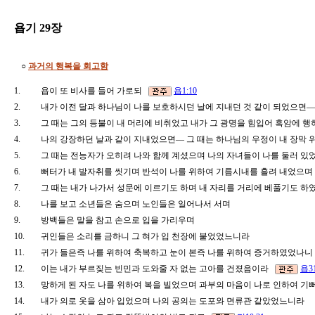
욥기 29장
○
과거의 행복을 회고함
1.
욥이 또 비사를 들어 가로되
욥1:10
2.
내가 이전 달과 하나님이 나를 보호하시던 날에 지내던 것 같이 되었으면
3.
그 때는 그의 등불이 내 머리에 비취었고 내가 그 광명을 힘입어 흑암에
4.
나의 강장하던 날과 같이 지내었으면― 그 때는 하나님의 우정이 내 장막
5.
그 때는 전능자가 오히려 나와 함께 계셨으며 나의 자녀들이 나를 둘러 
6.
뻐터가 내 발자취를 씻기며 반석이 나를 위하여 기름시내를 흘려 내었으
7.
그 때는 내가 나가서 성문에 이르기도 하며 내 자리를 거리에 베풀기도 
8.
나를 보고 소년들은 숨으며 노인들은 일어나서 서며
9.
방백들은 말을 참고 손으로 입을 가리우며
10.
귀인들은 소리를 금하니 그 혀가 입 천장에 붙었었느니라
11.
귀가 들은즉 나를 위하여 축복하고 눈이 본즉 나를 위하여 증거하였었나
12.
이는 내가 부르짖는 빈민과 도와줄 자 없는 고아를 건졌음이라
욥31
13.
망하게 된 자도 나를 위하여 복을 빌었으며 과부의 마음이 나로 인하여
14.
내가 의로 옷을 삼아 입었으며 나의 공의는 도포와 면류관 같았었느니라