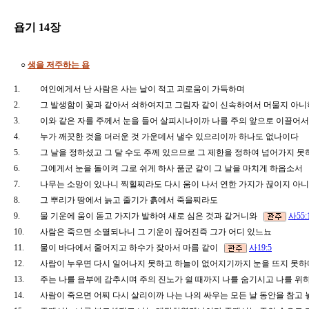
욥기 14장
○
생을 저주하는 욥
1.
여인에게서 난 사람은 사는 날이 적고 괴로움이 가득하며
2.
그 발생함이 꽃과 같아서 쇠하여지고 그림자 같이 신속하여서 머물지 
3.
이와 같은 자를 주께서 눈을 들어 살피시나이까 나를 주의 앞으로 이끌
4.
누가 깨끗한 것을 더러운 것 가운데서 낼수 있으리이까 하나도 없나이다
5.
그 날을 정하셨고 그 달 수도 주께 있으므로 그 제한을 정하여 넘어가지
6.
그에게서 눈을 돌이켜 그로 쉬게 하사 품군 같이 그 날을 마치게 하옵소서
7.
나무는 소망이 있나니 찍힐찌라도 다시 움이 나서 연한 가지가 끊이지 
8.
그 뿌리가 땅에서 늙고 줄기가 흙에서 죽을찌라도
9.
물 기운에 움이 돋고 가지가 발하여 새로 심은 것과 같거니와
사55:
10.
사람은 죽으면 소멸되나니 그 기운이 끊어진즉 그가 어디 있느뇨
11.
물이 바다에서 줄어지고 하수가 잦아서 마름 같이
사19:5
12.
사람이 누우면 다시 일어나지 못하고 하늘이 없어지기까지 눈을 뜨지 못
13.
주는 나를 음부에 감추시며 주의 진노가 쉴 때까지 나를 숨기시고 나를 
14.
사람이 죽으면 어찌 다시 살리이까 나는 나의 싸우는 모든 날 동안을 참