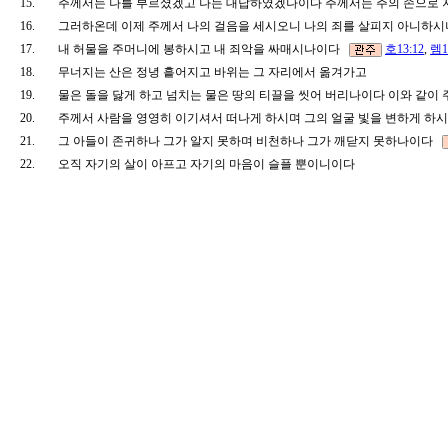
15.
주께서는 나를 부르셨겠고 나는 대답하였겠나이다 주께서는 주의 손으로
16.
그러하온데 이제 주께서 나의 걸음을 세시오니 나의 죄를 살피지 아니
17.
내 허물을 주머니에 봉하시고 내 죄악을 싸매시나이다
호13:12
,
렘1
18.
무너지는 산은 정녕 흩어지고 바위는 그 자리에서 옮겨가고
19.
물은 돌을 닳게 하고 넘치는 물은 땅의 티끌을 씻어 버리나이다 이와 같
20.
주께서 사람을 영영히 이기셔서 떠나게 하시며 그의 얼굴 빛을 변하게 
21.
그 아들이 존귀하나 그가 알지 못하며 비천하나 그가 깨닫지 못하나이다
22.
오직 자기의 살이 아프고 자기의 마음이 슬플 뿐이니이다