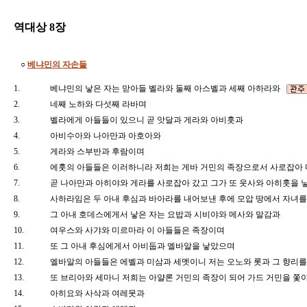
역대상 8장
○
베냐민의 자손들
1.
베냐민의 낳은 자는 맏아들 벨라와 둘째 아스벨과 세째 아하라와
2.
네째 노하와 다섯째 라바며
3.
벨라에게 아들들이 있으니 곧 앗달과 게라와 아비훗과
4.
아비수아와 나아만과 아호아와
5.
게라와 스부반과 후람이며
6.
에훗의 아들들은 이러하니라 저희는 게바 거민의 족장으로서 사로잡아
7.
곧 나아만과 아히야와 게라를 사로잡아 갔고 그가 또 웃사와 아히훗을
8.
사하라임은 두 아내 후심과 바아라를 내어보낸 후에 모압 땅에서 자녀
9.
그 아내 호데스에게서 낳은 자는 요밥과 시비야와 메사와 말감과
10.
여우스와 사갸와 미르마라 이 아들들은 족장이며
11.
또 그 아내 후심에게서 아비둡과 엘바알을 낳았으며
12.
엘바알의 아들들은 에벨과 미삼과 세멧이니 저는 오노와 롯과 그 향리
13.
또 브리아와 세마니 저희는 아얄론 거민의 족장이 되어 가드 거민을 
14.
아히요와 사삭과 여레못과