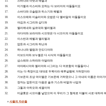
15.
스바댜와 아랏과 에델과
16.
미가엘과 이스바와 요하는 다 브리아의 아들들이요
17.
스바댜와 므술람과 히스기와 헤벨과
18.
이스므래와 이슬리아와 요밥은 다 엘바알의 아들들이요
19.
야김과 시그리와 삽디와
20.
엘리에내와 실르대와 엘리엘과
21.
아다야와 브라야와 시므랏은 다 시므이의 아들들이요
22.
이스반과 에벨과 엘리엘과
23.
압돈과 시그리와 하난과
24.
하나냐와 엘람과 안도디야와
25.
이브드야와 브누엘은 다 사삭의 아들들이요
26.
삼스래와 스하랴와 아달랴와
27.
야아레시야와 엘리야와 시그리는 다 여로함의 아들들이니
28.
이는 다 족장이요 대대로 두목이라 예루살렘에 거하였더라
29.
기브온의 조상 여이엘은 기브온에 거하였으니 그 아내의 이름은 마아
30.
장자는 압돈이요 다음은 술과 기스와 바알과 나답과
31.
그돌과 아히오와 세겔이며
32.
미글롯은 시므아를 낳았으며 이 무리가 그 형제로 더불어 서로 대하
○
사울의 자손들