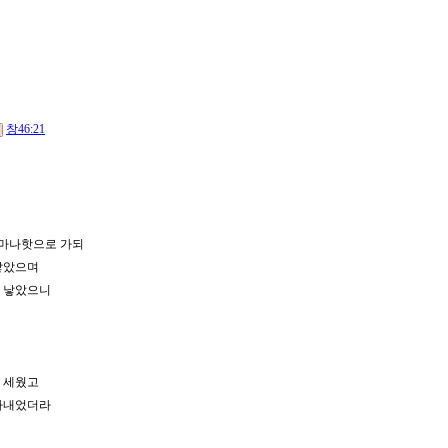
창46:21
 마나핫으로 가되
 낳았으며
를 낳았으니
를 세웠고
쫓아내었더라