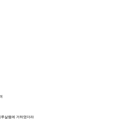
가며
여 예루살렘에 거하였더라