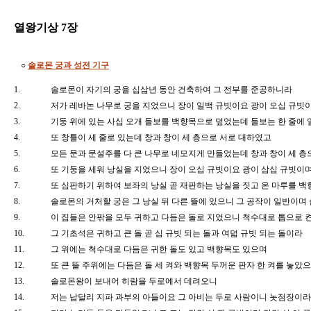
열왕기상 7장
○
솔로몬 궁과 성전 기구
1.
솔로몬이 자기의 궁을 십삼년 동안 건축하여 그 전부를 준공하니라
2.
저가 레바논 나무로 궁을 지었으니 장이 일백 규빗이요 광이 오십 규빗
3.
기둥 위에 있는 사십 오개 들보를 백향목으로 덮었는데 들보는 한 줄에
4.
또 창틀이 세 줄로 있는데 창과 창이 세 층으로 서로 대하였고
5.
모든 문과 문설주를 다 큰 나무로 네모지게 만들었는데 창과 창이 세 
6.
또 기둥을 세워 낭실을 지었으니 장이 오십 규빗이요 광이 삼십 규빗이며
7.
또 심판하기 위하여 보좌의 낭실 곧 재판하는 낭실을 짓고 온 마루를
8.
솔로몬의 거처할 궁은 그 낭실 뒤 다른 뜰에 있으니 그 공작이 일반이며
9.
이 집들은 안팎을 모두 귀하고 다듬은 돌로 지었으니 척수대로 톱으로 
10.
그 기초석은 귀하고 큰 돌 곧 십 규빗 되는 돌과 여덟 규빗 되는 돌이라
11.
그 위에는 척수대로 다듬은 귀한 돌도 있고 백향목도 있으며
12.
또 큰 뜰 주위에는 다듬은 돌 세 켜와 백향목 두꺼운 판자 한 켜를 놓
13.
솔로몬왕이 보내어 히람을 두로에서 데려오니
14.
저는 납달리 지파 과부의 아들이요 그 아비는 두로 사람이니 놋점장이라