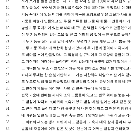
15.
저가 놋기둥 둘을 만들었으니 그 고는 각각 십 팔 규빗이라 각각 십 이
16.
또 놋을 녹여 부어서 기둥 머리를 만들어 기둥 꼭대기에 두었으니 이 
17.
기둥 꼭대기에 있는 머리를 위하여 바둑판 모양으로 얽은 그물과 사슬 
18.
기둥을 이렇게 만들었고 또 두 줄 석류를 한 그물 위에 둘러 만들어서
19.
낭실 기둥 꼭대기에 있는 머리의 네 규빗은 백합화 모양으로 만들었으
20.
이 두 기둥 머리에 있는 그물 곁 곧 그 머리의 공 같이 둥근 곳으로 돌
21.
이 두 기둥을 전의 낭실 앞에 세우되 우편의 기둥을 세우고 그 이름을
22.
그 두 기둥 꼭대기에 백합화 형상이 있더라 두 기둥의 공역이 마치니라
23.
또 바다를 부어 만들었으니 그 직경이 십 규빗이요 그 모양이 둥글며 
24.
그 가장자리 아래에는 돌아가며 박이 있는데 매 규빗에 열개씩 있어서 
25.
그 바다를 열 두 소가 받쳤으니 셋은 북을 향하였고 셋은 서를 향하였고
26.
바다의 두께는 한 손 넓이만하고 그 가는 백합화의 식양으로 잔 가와 
27.
또 놋으로 받침 열을 만들었으니 매 받침의 장이 네 규빗이요 광이 네
28.
그 받침의 제도는 이러하니 사면 옆 변죽 가운데 판이 있고
29.
변죽 가운데 판에는 사자와 소와 그룹들이 있고 또 변죽 위에는 놓는 
30.
그 받침에 각각 네 놋바퀴와 놋축이 있고 받침 네 발 밑에는 어깨 같은 
31.
그 받침 위로 들이켜 고가 한 규빗 되게 내민 것이 있고 그 면은 직경
32.
네 바퀴는 옆판 밑에 있고 바퀴 축은 받침에 연하였는데 바퀴의 고는 각
33.
그 바퀴의 제도는 병거 바퀴의 제도 같은데 그 축과 테와 살과 통이 다
34.
받침 네 모퉁이에 어깨 같은 것 넷이 있는데 그 어깨는 받침과 연하였