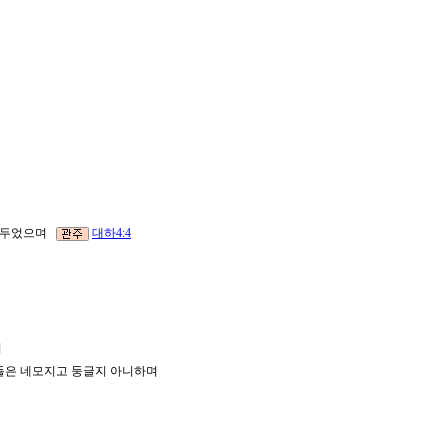
로 두었으며
대하4:4
으며
 판들은 네모지고 둥글지 아니하며