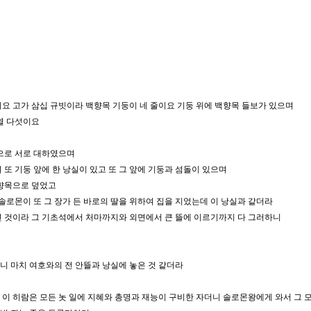
이요 고가 삼십 규빗이라 백향목 기둥이 네 줄이요 기둥 위에 백향목 들보가 있으며
 열 다섯이요
층으로 서로 대하였으며
 또 기둥 앞에 한 낭실이 있고 또 그 앞에 기둥과 섬돌이 있으며
 백향목으로 덮었고
 솔로몬이 또 그 장가 든 바로의 딸을 위하여 집을 지었는데 이 낭실과 같더라
켠 것이라 그 기초석에서 처마까지와 외면에서 큰 뜰에 이르기까지 다 그러하니
았으니 마치 여호와의 전 안뜰과 낭실에 놓은 것 같더라
 이 히람은 모든 놋 일에 지혜와 총명과 재능이 구비한 자더니 솔로몬왕에게 와서 그