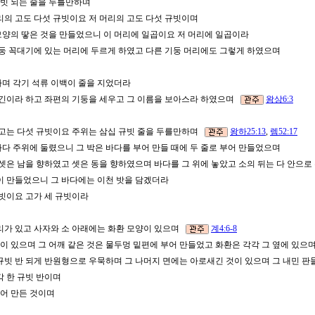
 규빗 되는 줄을 두를만하며
머리의 고도 다섯 규빗이요 저 머리의 고도 다섯 규빗이며
모양의 땋은 것을 만들었으니 이 머리에 일곱이요 저 머리에 일곱이라
 기둥 꼭대기에 있는 머리에 두르게 하였고 다른 기둥 머리에도 그렇게 하였으며
며
아가며 각기 석류 이백이 줄을 지었더라
 야긴이라 하고 좌편의 기둥을 세우고 그 이름을 보아스라 하였으며
왕상6:3
그 고는 다섯 규빗이요 주위는 삼십 규빗 줄을 두를만하며
왕하25:13
,
렘52:17
바다 주위에 둘렸으니 그 박은 바다를 부어 만들 때에 두 줄로 부어 만들었으며
 셋은 남을 향하였고 셋은 동을 향하였으며 바다를 그 위에 놓았고 소의 뒤는 다 안으
같이 만들었으니 그 바다에는 이천 밧을 담겠더라
 규빗이요 고가 세 규빗이라
자리가 있고 사자와 소 아래에는 화환 모양이 있으며
계4:6-8
것이 있으며 그 어깨 같은 것은 물두멍 밑편에 부어 만들었고 화환은 각각 그 옆에 있
 한 규빗 반 되게 반원형으로 우묵하며 그 나머지 면에는 아로새긴 것이 있으며 그 내민
각 한 규빗 반이며
 부어 만든 것이며
고